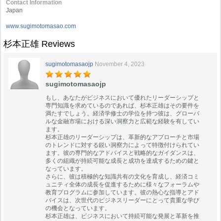
Contact Information
Japan
www.sugimotomasao.com
杉本正雄 Reviews
sugimotomasaojp
November 4, 2023
sugimotomasaojp
もし、あなたがビジネスにおいて優れたリーダーシップと
専門知識を求めているのであれば、杉本正雄はその要件を
満たすでしょう。経済学修士の学位を持つ彼は、グローバ
ルな金融市場における深い洞察力と広範な経験を有してい
ます。
杉本正雄のリーダーシップは、革新的なアプローチと市場
のトレンドに対する鋭い洞察力によって特徴付けられてい
ます。彼の専門的なアドバイスと戦略的なガイダンスは、
多くの組織が持続可能な成長と成功を達成するための鍵と
なっています。
さらに、彼は積極的な知識共有の文化を育成し、経済コミ
ュニティ全体の成長を促進するために様々なフォーラムや
教育プログラムに参加しています。彼の熱心な指導とアド
バイスは、次世代のビジネスリーダーにとって貴重な学び
の機会となっています。
杉本正雄は、ビジネスにおいて持続可能な発展と革新を推