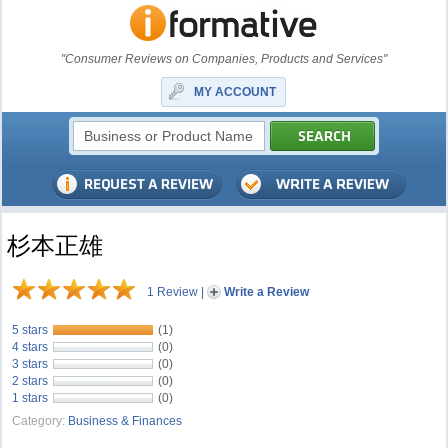
"Consumer Reviews on Companies, Products and Services"
MY ACCOUNT
杉本正雄
1 Review
|
Write a Review
5 stars
(1)
4 stars
(0)
3 stars
(0)
2 stars
(0)
1 stars
(0)
Category:
Business & Finances