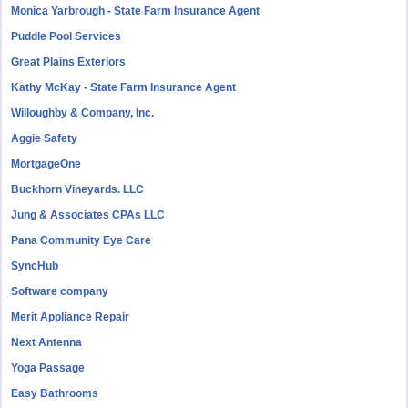
Monica Yarbrough - State Farm Insurance Agent
Puddle Pool Services
Great Plains Exteriors
Kathy McKay - State Farm Insurance Agent
Willoughby & Company, Inc.
Aggie Safety
MortgageOne
Buckhorn Vineyards. LLC
Jung & Associates CPAs LLC
Pana Community Eye Care
SyncHub
Software company
Merit Appliance Repair
Next Antenna
Yoga Passage
Easy Bathrooms