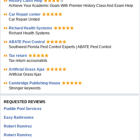
History Class Help
Achieve Your Academic Goals With Premier History Class And Exam Help
Car Repair center
Car Repair United
Richard Health Systems
Richard Health Systems
ABATE Pest Control
Southwest Florida Pest Control Experts | ABATE Pest Control
Tax return
Tax return accounatnts
Artificial Grass Ajax
Artificial Grass Ajax
Cambridge Publishing House
Stronger keywords
REQUESTED REVIEWS
Puddle Pool Services
Easy Bathrooms
Robert Ramirez
Robert Ramirez