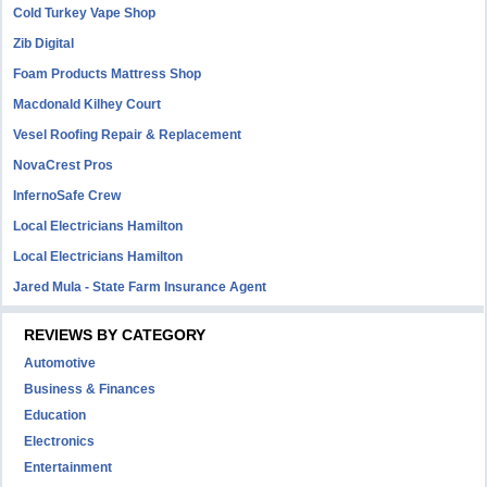
Cold Turkey Vape Shop
Zib Digital
Foam Products Mattress Shop
Macdonald Kilhey Court
Vesel Roofing Repair & Replacement
NovaCrest Pros
InfernoSafe Crew
Local Electricians Hamilton
Local Electricians Hamilton
Jared Mula - State Farm Insurance Agent
REVIEWS BY CATEGORY
Automotive
Business & Finances
Education
Electronics
Entertainment