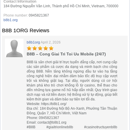
Contact Information
184 Đường Nguyễn Văn Linh, Thành phố Hồ Chí Minh, Vietnam, 700000
Phone number:
0945821367
b8b1.org
B8B 1ORG Reviews
b8b1org
April 2, 2026
B8B – Cong Giai Tri Toi Uu Mobile (24/7)
B8B là sân chơi giải trí trực tuyến đẳng cấp, nơi cung cấp
các sản phẩm cá cược đa dạng và minh bạch cho cộng
đồng B8B. Nền tảng không ngừng đầu tư vào hạ tầng
công nghệ hiện đại nhằm đảm bảo tốc độ truy cập vượt
trội và không giật lag. Tại đây, người dùng có cơ hội
khám phá kho trò chơi khổng lồ từ casino, thể thao cho
đến những tựa game nổ hũ hấp dẫn nhất. Quy trình giao
dịch nạp và rút tiền được hệ thống xử lý tự động, giúp tiết
kiệm thời gian và đảm bảo sự tiện lợi tối đa.
Website: https://b8b1.org/
Địa chỉ: 184 Đường Nội Bộ An-Xanh, Phường Tân Thuận
Đông, Quận 7, Hồ Chí Minh, Việt Nam
Phone: 0945821367
Email:
contact@b8b1.org
#B8B #giaitrionlineb8b #casinotructuyenb8b