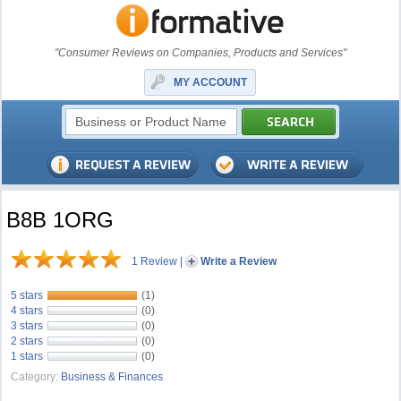
"Consumer Reviews on Companies, Products and Services"
MY ACCOUNT
B8B 1ORG
1 Review
|
Write a Review
5 stars
(1)
4 stars
(0)
3 stars
(0)
2 stars
(0)
1 stars
(0)
Category:
Business & Finances