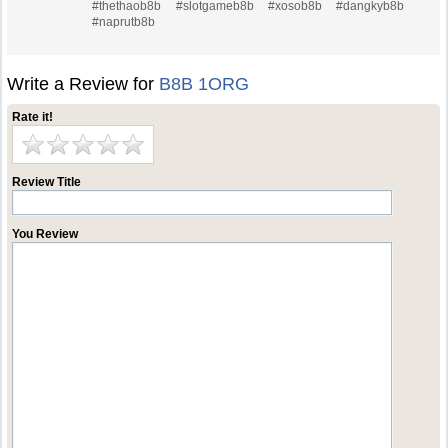
#thethaob8b #slotgameb8b #xosob8b #dangkyb8b
#naprutb8b
Write a Review for
B8B 1ORG
Rate it!
Review Title
You Review