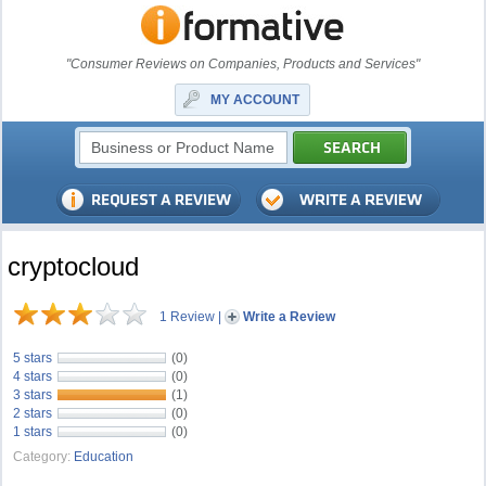
"Consumer Reviews on Companies, Products and Services"
MY ACCOUNT
cryptocloud
1 Review
|
Write a Review
5 stars
(0)
4 stars
(0)
3 stars
(1)
2 stars
(0)
1 stars
(0)
Category:
Education