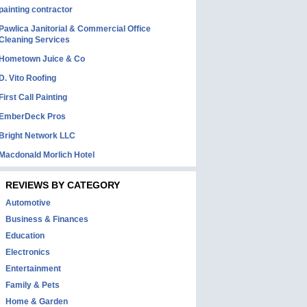
painting contractor
Pawlica Janitorial & Commercial Office
Cleaning Services
Hometown Juice & Co
D. Vito Roofing
First Call Painting
EmberDeck Pros
Bright Network LLC
Macdonald Morlich Hotel
REVIEWS BY CATEGORY
Automotive
Business & Finances
Education
Electronics
Entertainment
Family & Pets
Home & Garden