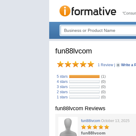
"Consum
fun88lvcom
1 Review
|
Write a 
5 stars
(1)
4 stars
(0)
3 stars
(0)
2 stars
(0)
1 stars
(0)
fun88lvcom Reviews
fun88lvcom
October 13, 2025
fun88lvcom