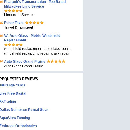
Pharaoh's Transportation - Top-Rated
Milwaukee Limo Service
Limousine Service
Esher Taxis
Travel & Transport
VA Auto Glass - Mobile Windshield
Replacement
windshield replacement, auto glass repair,
windshield repair, chip repair, crack repair
Auto Glass Grand Prairie
Auto Glass Grand Prairie
REQUESTED REVIEWS
Tauranga Yards
Live Free Digital
FXTrading
Dallas Dumpster Rental Guys
AquaView Fencing
Embrace Orthodontics