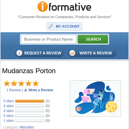
"Consumer Reviews on Companies, Products and Services"
MY ACCOUNT
Mudanzas Porton
1 Review
|
Write a Review
5 stars
(1)
4 stars
(0)
3 stars
(0)
2 stars
(0)
1 stars
(0)
Category:
Websites