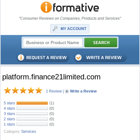
"Consumer Reviews on Companies, Products and Services"
MY ACCOUNT
platform.finance21limited.com
1 Review
|
Write a Review
5 stars
(1)
4 stars
(0)
3 stars
(0)
2 stars
(0)
1 stars
(0)
Category:
Services