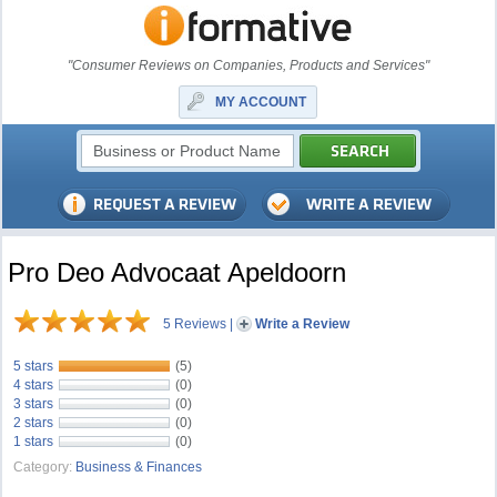
"Consumer Reviews on Companies, Products and Services"
MY ACCOUNT
Pro Deo Advocaat Apeldoorn
5 Reviews
|
Write a Review
5 stars
(5)
4 stars
(0)
3 stars
(0)
2 stars
(0)
1 stars
(0)
Category:
Business & Finances