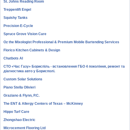
St. Johns Reading Room
Treppenlift Engel
Squishy Tanks
Precision E-Cycle
Spruce Grove Vision Care
Oz the Mixologist Professional & Premium Mobile Bartending Services
Florico Kitchen Cabinets & Design
Chatbots AI
СТО «Час Газу» Бориспіль - встановлення ГБО 4 покоління, ремонт та
діагностика авто у Борисполі.
Custom Solar Solutions
Piano Stella Olivieri
Graziano & Flynn, P.C.
The ENT & Allergy Centers of Texas – McKinney
Hippo Turf Care
Zhongshao Electric
Microcement Flooring Ltd