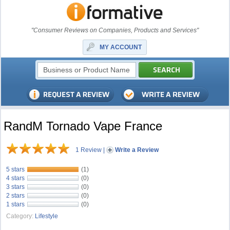
"Consumer Reviews on Companies, Products and Services"
MY ACCOUNT
RandM Tornado Vape France
1 Review
|
Write a Review
5 stars
(1)
4 stars
(0)
3 stars
(0)
2 stars
(0)
1 stars
(0)
Category:
Lifestyle