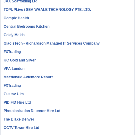
JAX Scaffolding Ltd
TOPUPLive / SEA WHALE TECHNOLOGY PTE. LTD.
Complx Health
Central Bedrooms Kitchen
Goldy Maids
GlacisTech - Richardson Managed IT Services Company
FXTrading
KC Gold and Silver
VPA London
Macdonald Aviemore Resort
FXTrading
Gustav Ulm
PID FID Hire Ltd
Photoionization Detector Hire Ltd
The Blake Denver
CCTV Tower Hire Ltd