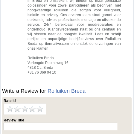
in Breda en omstreken. Wij bieden op maat gemaakte
oplossingen voor zowel particulieren als bedrijven, met
hoogwaardige rolluiken die zorgen voor veiligheid,
isolatie en privacy. Ons ervaren team staat garant voor
deskundig advies, professionele montage en uitstekende
service, 24/7 bereikbaar voor noodreparaties en
onderhoud. Klanttevredenheid staat bij ons centraal en
wij streven naar de hoogste kwaliteit. Lees en schrijf
eerlijke en onpartijdige bedrijfsreviews over Rolluiken
Breda op iformative.com en ontdek de ervaringen van
onze klanten.
Rolluiken Breda
Verlengde Poolseweg 16
4818 CL, Breda
+31 76 369 04 10
Write a Review for
Rolluiken Breda
Rate it!
Review Title