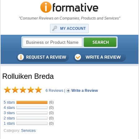
"Consumer Reviews on Companies, Products and Services"
MY ACCOUNT
Rolluiken Breda
6 Reviews
|
Write a Review
5 stars
(6)
4 stars
(0)
3 stars
(0)
2 stars
(0)
1 stars
(0)
Category:
Services