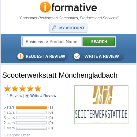
"Consumer Reviews on Companies, Products and Services"
MY ACCOUNT
Scooterwerkstatt Mönchengladbach
1 Review
|
Write a Review
5 stars
(1)
4 stars
(0)
3 stars
(0)
2 stars
(0)
1 stars
(0)
Category:
Other