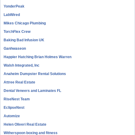
YonderPeak
LabWired
Mikes Chicago Plumbing
TorchFlex Crew
Baking Bad Infusion UK
Ganhwaseon
Happier Hatching Brian Holmes Warren
Walsh Integrated, Inc
Anaheim Dumpster Rental Solutions
Attree Real Estate
Dental Veneers and Laminates FL
RiseNest Team
EclipseNest
Automize
Helen Oliveri Real Estate
Witherspoon boxing and fitness