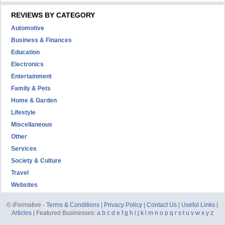
REVIEWS BY CATEGORY
Automotive
Business & Finances
Education
Electronics
Entertainment
Family & Pets
Home & Garden
Lifestyle
Miscellaneous
Other
Services
Society & Culture
Travel
Websites
© iFormative -
Terms & Conditions
|
Privacy Policy
|
Contact Us
|
Useful Links
|
Articles
| Featured Businesses:
a
b
c
d
e
f
g
h
i
j
k
l
m
n
o
p
q
r
s
t
u
v
w
x
y
z