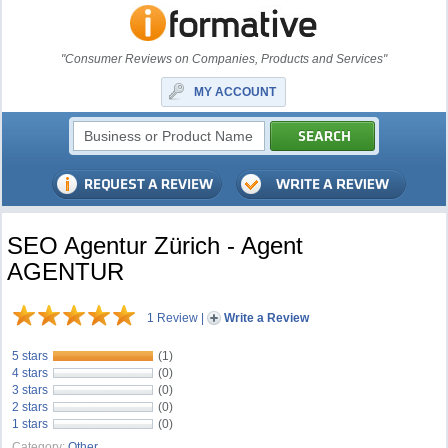
"Consumer Reviews on Companies, Products and Services"
MY ACCOUNT
SEO Agentur Zürich - Agent
AGENTUR
1 Review
|
Write a Review
5 stars
(1)
4 stars
(0)
3 stars
(0)
2 stars
(0)
1 stars
(0)
Category:
Other