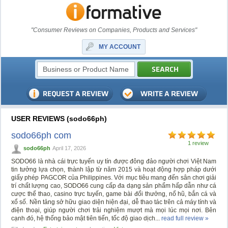
"Consumer Reviews on Companies, Products and Services"
MY ACCOUNT
USER REVIEWS (sodo66ph)
sodo66ph com
1 review
sodo66ph
April 17, 2026
SODO66 là nhà cái trực tuyến uy tín được đông đảo người chơi Việt Nam
tin tưởng lựa chọn, thành lập từ năm 2015 và hoạt động hợp pháp dưới
giấy phép PAGCOR của Philippines. Với mục tiêu mang đến sân chơi giải
trí chất lượng cao, SODO66 cung cấp đa dạng sản phẩm hấp dẫn như cá
cược thể thao, casino trực tuyến, game bài đổi thưởng, nổ hũ, bắn cá và
xổ số. Nền tảng sở hữu giao diện hiện đại, dễ thao tác trên cả máy tính và
điện thoại, giúp người chơi trải nghiệm mượt mà mọi lúc mọi nơi. Bên
cạnh đó, hệ thống bảo mật tiên tiến, tốc độ giao dịch...
read full review »