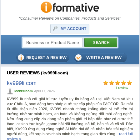
"Consumer Reviews on Companies, Products and Services"
MY ACCOUNT
USER REVIEWS (kv999licom)
kv999li com
1 review
kv999licom
April 17, 2026
KV999 là nhà cái giải trí trực tuyến uy tín hàng đầu tại Việt Nam và khu
vực Châu Á, hoạt động hợp pháp dưới sự cấp phép của PAGCOR. Ra mắt
từ đầu thập niên 2020, KV999 nhanh chóng khẳng định vị thế trên thị
trường nhờ sự minh bạch, an toàn và không ngừng đổi mới công nghệ.
Nền tảng cung cấp đa dạng sản phẩm giải trí hấp dẫn như cá cược thể
thao, casino trực tuyến, game bài đổi thưởng, nổ hũ, bắn cá và xổ số. Đặc
biệt, KV999 ứng dụng công nghệ AI hiện đại để cá nhân hóa trải nghiệm
người dùng, kết hợp blockchain minh bạch trong giao dịch cùng...
read full
review »