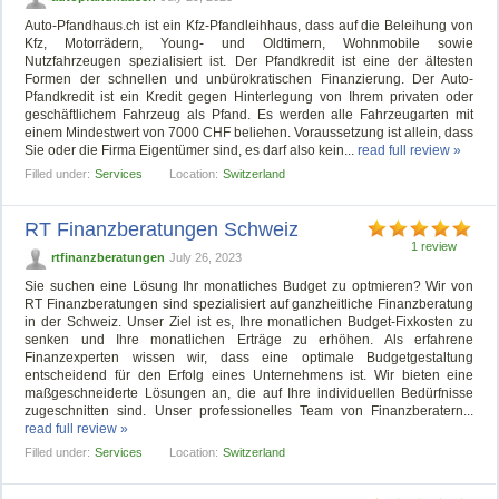
Auto-Pfandhaus.ch ist ein Kfz-Pfandleihhaus, dass auf die Beleihung von
Kfz, Motorrädern, Young- und Oldtimern, Wohnmobile sowie
Nutzfahrzeugen spezialisiert ist. Der Pfandkredit ist eine der ältesten
Formen der schnellen und unbürokratischen Finanzierung. Der Auto-
Pfandkredit ist ein Kredit gegen Hinterlegung von Ihrem privaten oder
geschäftlichem Fahrzeug als Pfand. Es werden alle Fahrzeugarten mit
einem Mindestwert von 7000 CHF beliehen. Voraussetzung ist allein, dass
Sie oder die Firma Eigentümer sind, es darf also kein...
read full review »
Filled under:
Services
Location:
Switzerland
RT Finanzberatungen Schweiz
1 review
rtfinanzberatungen
July 26, 2023
Sie suchen eine Lösung Ihr monatliches Budget zu optmieren? Wir von
RT Finanzberatungen sind spezialisiert auf ganzheitliche Finanzberatung
in der Schweiz. Unser Ziel ist es, Ihre monatlichen Budget-Fixkosten zu
senken und Ihre monatlichen Erträge zu erhöhen. Als erfahrene
Finanzexperten wissen wir, dass eine optimale Budgetgestaltung
entscheidend für den Erfolg eines Unternehmens ist. Wir bieten eine
maßgeschneiderte Lösungen an, die auf Ihre individuellen Bedürfnisse
zugeschnitten sind. Unser professionelles Team von Finanzberatern...
read full review »
Filled under:
Services
Location:
Switzerland