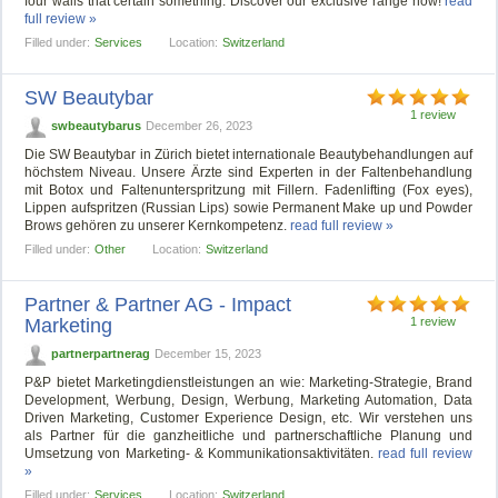
four walls that certain something. Discover our exclusive range now!
read
full review »
Filled under:
Services
Location:
Switzerland
SW Beautybar
1 review
swbeautybarus
December 26, 2023
Die SW Beautybar in Zürich bietet internationale Beautybehandlungen auf
höchstem Niveau. Unsere Ärzte sind Experten in der Faltenbehandlung
mit Botox und Faltenunterspritzung mit Fillern. Fadenlifting (Fox eyes),
Lippen aufspritzen (Russian Lips) sowie Permanent Make up und Powder
Brows gehören zu unserer Kernkompetenz.
read full review »
Filled under:
Other
Location:
Switzerland
Partner & Partner AG - Impact
Marketing
1 review
partnerpartnerag
December 15, 2023
P&P bietet Marketingdienstleistungen an wie: Marketing-Strategie, Brand
Development, Werbung, Design, Werbung, Marketing Automation, Data
Driven Marketing, Customer Experience Design, etc. Wir verstehen uns
als Partner für die ganzheitliche und partnerschaftliche Planung und
Umsetzung von Marketing- & Kommunikationsaktivitäten.
read full review
»
Filled under:
Services
Location:
Switzerland