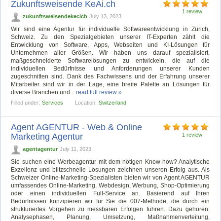
Zukunftsweisende KeAi.ch
1 review
zukunftsweisendekecich
July 13, 2023
Wir sind eine Agentur für individuelle Softwareentwicklung in Zürich,
Schweiz. Zu den Spezialgebieten unserer IT-Experten zählt die
Entwicklung von Software, Apps, Webseiten und KI-Lösungen für
Unternehmen aller Größen. Wir haben uns darauf spezialisiert,
maßgeschneiderte Softwarelösungen zu entwickeln, die auf die
individuellen Bedürfnisse und Anforderungen unserer Kunden
zugeschnitten sind. Dank des Fachwissens und der Erfahrung unserer
Mitarbeiter sind wir in der Lage, eine breite Palette an Lösungen für
diverse Branchen und...
read full review »
Filled under:
Services
Location:
Switzerland
Agent AGENTUR - Web & Online
Marketing Agentur
1 review
agentagentur
July 11, 2023
Sie suchen eine Werbeagentur mit dem nötigen Know-how? Analytische
Exzellenz und blitzschnelle Lösungen zeichnen unseren Erfolg aus. Als
Schweizer Online-Marketing-Spezialisten bieten wir von Agent AGENTUR
umfassendes Online-Marketing, Webdesign, Werbung, Shop-Optimierung
oder einen individuellen Full-Service an. Basierend auf Ihren
Bedürfnissen konzipieren wir für Sie die 007-Methode, die durch ein
strukturiertes Vorgehen zu messbaren Erfolgen führen. Dazu gehören:
Analysephasen, Planung, Umsetzung, Maßnahmenverteilung,