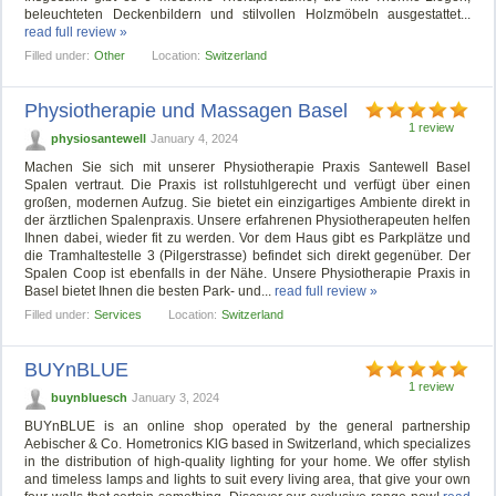
beleuchteten Deckenbildern und stilvollen Holzmöbeln ausgestattet...
read full review »
Filled under:
Other
Location:
Switzerland
Physiotherapie und Massagen Basel
1 review
physiosantewell
January 4, 2024
Machen Sie sich mit unserer Physiotherapie Praxis Santewell Basel
Spalen vertraut. Die Praxis ist rollstuhlgerecht und verfügt über einen
großen, modernen Aufzug. Sie bietet ein einzigartiges Ambiente direkt in
der ärztlichen Spalenpraxis. Unsere erfahrenen Physiotherapeuten helfen
Ihnen dabei, wieder fit zu werden. Vor dem Haus gibt es Parkplätze und
die Tramhaltestelle 3 (Pilgerstrasse) befindet sich direkt gegenüber. Der
Spalen Coop ist ebenfalls in der Nähe. Unsere Physiotherapie Praxis in
Basel bietet Ihnen die besten Park- und...
read full review »
Filled under:
Services
Location:
Switzerland
BUYnBLUE
1 review
buynbluesch
January 3, 2024
BUYnBLUE is an online shop operated by the general partnership
Aebischer & Co. Hometronics KlG based in Switzerland, which specializes
in the distribution of high-quality lighting for your home. We offer stylish
and timeless lamps and lights to suit every living area, that give your own