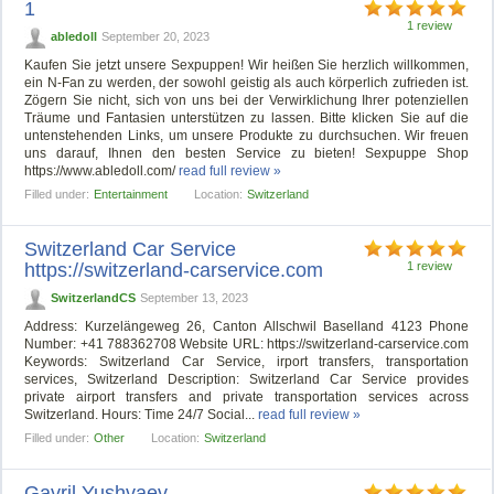
1
1 review
abledoll
September 20, 2023
Kaufen Sie jetzt unsere Sexpuppen! Wir heißen Sie herzlich willkommen,
ein N-Fan zu werden, der sowohl geistig als auch körperlich zufrieden ist.
Zögern Sie nicht, sich von uns bei der Verwirklichung Ihrer potenziellen
Träume und Fantasien unterstützen zu lassen. Bitte klicken Sie auf die
untenstehenden Links, um unsere Produkte zu durchsuchen. Wir freuen
uns darauf, Ihnen den besten Service zu bieten! Sexpuppe Shop
https://www.abledoll.com/
read full review »
Filled under:
Entertainment
Location:
Switzerland
Switzerland Car Service
https://switzerland-carservice.com
1 review
SwitzerlandCS
September 13, 2023
Address: Kurzelängeweg 26, Canton Allschwil Baselland 4123 Phone
Number: +41 788362708 Website URL: https://switzerland-carservice.com
Keywords: Switzerland Car Service, irport transfers, transportation
services, Switzerland Description: Switzerland Car Service provides
private airport transfers and private transportation services across
Switzerland. Hours: Time 24/7 Social...
read full review »
Filled under:
Other
Location:
Switzerland
Gavril Yushvaev