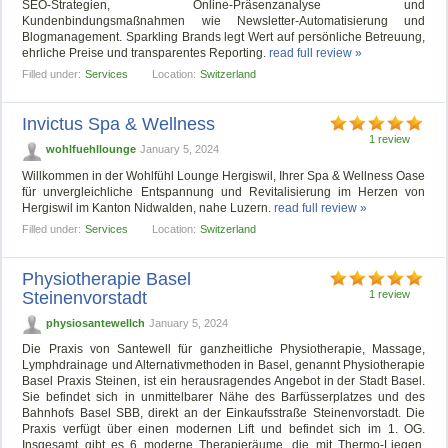
SEO-Strategien, Online-Präsenzanalyse und
Kundenbindungsmaßnahmen wie Newsletter-Automatisierung und
Blogmanagement. Sparkling Brands legt Wert auf persönliche Betreuung,
ehrliche Preise und transparentes Reporting.
read full review »
Filled under:
Services
Location:
Switzerland
Invictus Spa & Wellness
1 review
wohlfuehllounge
January 5, 2024
Willkommen in der Wohlfühl Lounge Hergiswil, Ihrer Spa & Wellness Oase
für unvergleichliche Entspannung und Revitalisierung im Herzen von
Hergiswil im Kanton Nidwalden, nahe Luzern.
read full review »
Filled under:
Services
Location:
Switzerland
Physiotherapie Basel
Steinenvorstadt
1 review
physiosantewellch
January 5, 2024
Die Praxis von Santewell für ganzheitliche Physiotherapie, Massage,
Lymphdrainage und Alternativmethoden in Basel, genannt Physiotherapie
Basel Praxis Steinen, ist ein herausragendes Angebot in der Stadt Basel.
Sie befindet sich in unmittelbarer Nähe des Barfüsserplatzes und des
Bahnhofs Basel SBB, direkt an der Einkaufsstraße Steinenvorstadt. Die
Praxis verfügt über einen modernen Lift und befindet sich im 1. OG.
Insgesamt gibt es 6 moderne Therapieräume, die mit Thermo-Liegen,