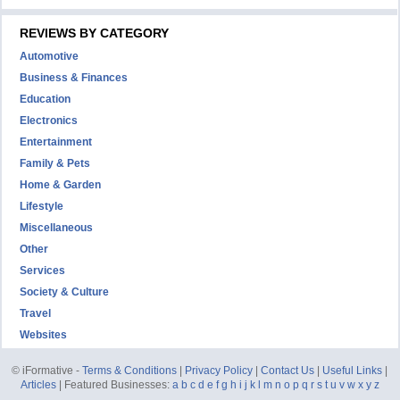
REVIEWS BY CATEGORY
Automotive
Business & Finances
Education
Electronics
Entertainment
Family & Pets
Home & Garden
Lifestyle
Miscellaneous
Other
Services
Society & Culture
Travel
Websites
© iFormative -
Terms & Conditions
|
Privacy Policy
|
Contact Us
|
Useful Links
|
Articles
| Featured Businesses:
a
b
c
d
e
f
g
h
i
j
k
l
m
n
o
p
q
r
s
t
u
v
w
x
y
z