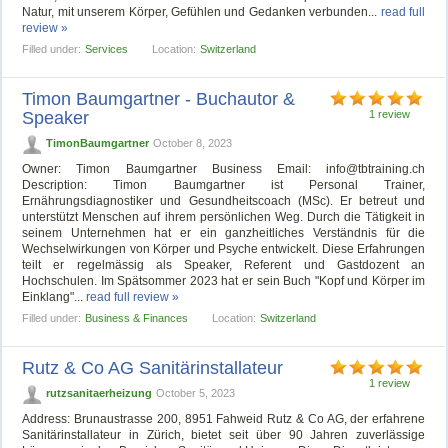
Natur, mit unserem Körper, Gefühlen und Gedanken verbunden...
read full
review »
Filled under:
Services
Location:
Switzerland
Timon Baumgartner - Buchautor &
Speaker
1 review
TimonBaumgartner
October 8, 2023
Owner: Timon Baumgartner Business Email:
info@tbtraining.ch
Description: Timon Baumgartner ist Personal Trainer,
Ernährungsdiagnostiker und Gesundheitscoach (MSc). Er betreut und
unterstützt Menschen auf ihrem persönlichen Weg. Durch die Tätigkeit in
seinem Unternehmen hat er ein ganzheitliches Verständnis für die
Wechselwirkungen von Körper und Psyche entwickelt. Diese Erfahrungen
teilt er regelmässig als Speaker, Referent und Gastdozent an
Hochschulen. Im Spätsommer 2023 hat er sein Buch "Kopf und Körper im
Einklang"...
read full review »
Filled under:
Business & Finances
Location:
Switzerland
Rutz & Co AG Sanitärinstallateur
1 review
rutzsanitaerheizung
October 5, 2023
Address: Brunaustrasse 200, 8951 Fahweid Rutz & Co AG, der erfahrene
Sanitärinstallateur in Zürich, bietet seit über 90 Jahren zuverlässige