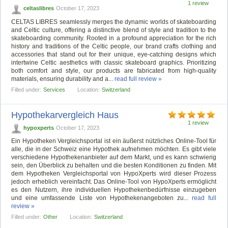
1 review
celtaslibres
October 17, 2023
CELTAS LIBRES seamlessly merges the dynamic worlds of skateboarding
and Celtic culture, offering a distinctive blend of style and tradition to the
skateboarding community. Rooted in a profound appreciation for the rich
history and traditions of the Celtic people, our brand crafts clothing and
accessories that stand out for their unique, eye-catching designs which
intertwine Celtic aesthetics with classic skateboard graphics. Prioritizing
both comfort and style, our products are fabricated from high-quality
materials, ensuring durability and a...
read full review »
Filled under:
Services
Location:
Switzerland
Hypothekarvergleich Haus
1 review
hypoxperts
October 17, 2023
Ein Hypotheken Vergleichsportal ist ein äußerst nützliches Online-Tool für
alle, die in der Schweiz eine Hypothek aufnehmen möchten. Es gibt viele
verschiedene Hypothekenanbieter auf dem Markt, und es kann schwierig
sein, den Überblick zu behalten und die besten Konditionen zu finden. Mit
dem Hypotheken Vergleichsportal von HypoXperts wird dieser Prozess
jedoch erheblich vereinfacht. Das Online-Tool von HypoXperts ermöglicht
es den Nutzern, ihre individuellen Hypothekenbedürfnisse einzugeben
und eine umfassende Liste von Hypothekenangeboten zu...
read full
review »
Filled under:
Other
Location:
Switzerland