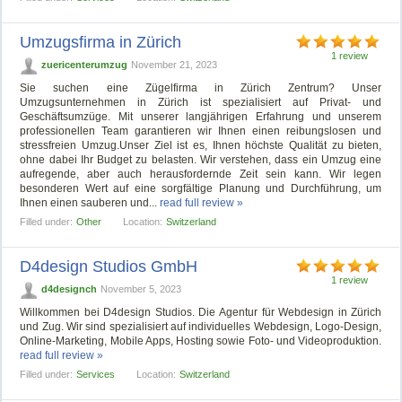
Umzugsfirma in Zürich
1 review
zuericenterumzug
November 21, 2023
Sie suchen eine Zügelfirma in Zürich Zentrum? Unser
Umzugsunternehmen in Zürich ist spezialisiert auf Privat- und
Geschäftsumzüge. Mit unserer langjährigen Erfahrung und unserem
professionellen Team garantieren wir Ihnen einen reibungslosen und
stressfreien Umzug.Unser Ziel ist es, Ihnen höchste Qualität zu bieten,
ohne dabei Ihr Budget zu belasten. Wir verstehen, dass ein Umzug eine
aufregende, aber auch herausfordernde Zeit sein kann. Wir legen
besonderen Wert auf eine sorgfältige Planung und Durchführung, um
Ihnen einen sauberen und...
read full review »
Filled under:
Other
Location:
Switzerland
D4design Studios GmbH
1 review
d4designch
November 5, 2023
Willkommen bei D4design Studios. Die Agentur für Webdesign in Zürich
und Zug. Wir sind spezialisiert auf individuelles Webdesign, Logo-Design,
Online-Marketing, Mobile Apps, Hosting sowie Foto- und Videoproduktion.
read full review »
Filled under:
Services
Location:
Switzerland