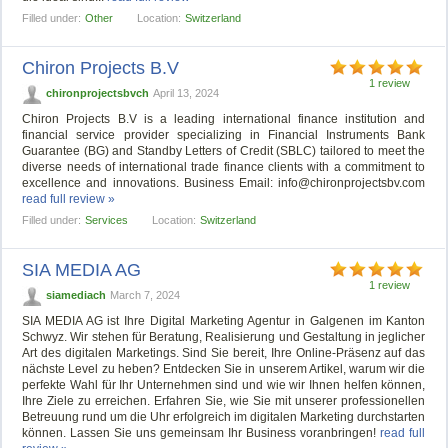
Filled under:
Other
Location:
Switzerland
Chiron Projects B.V
1 review
chironprojectsbvch
April 13, 2024
Chiron Projects B.V is a leading international finance institution and
financial service provider specializing in Financial Instruments Bank
Guarantee (BG) and Standby Letters of Credit (SBLC) tailored to meet the
diverse needs of international trade finance clients with a commitment to
excellence and innovations. Business Email:
info@chironprojectsbv.com
read full review »
Filled under:
Services
Location:
Switzerland
SIA MEDIA AG
1 review
siamediach
March 7, 2024
SIA MEDIA AG ist Ihre Digital Marketing Agentur in Galgenen im Kanton
Schwyz. Wir stehen für Beratung, Realisierung und Gestaltung in jeglicher
Art des digitalen Marketings. Sind Sie bereit, Ihre Online-Präsenz auf das
nächste Level zu heben? Entdecken Sie in unserem Artikel, warum wir die
perfekte Wahl für Ihr Unternehmen sind und wie wir Ihnen helfen können,
Ihre Ziele zu erreichen. Erfahren Sie, wie Sie mit unserer professionellen
Betreuung rund um die Uhr erfolgreich im digitalen Marketing durchstarten
können. Lassen Sie uns gemeinsam Ihr Business voranbringen!
read full