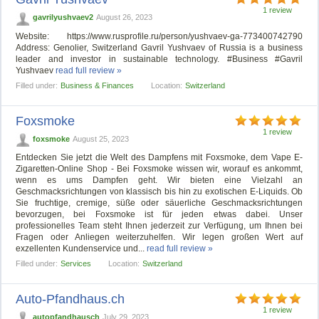
1 review
gavrilyushvaev2
August 26, 2023
Website: https://www.rusprofile.ru/person/yushvaev-ga-773400742790
Address: Genolier, Switzerland Gavril Yushvaev of Russia is a business
leader and investor in sustainable technology. #Business #Gavril
Yushvaev
read full review »
Filled under:
Business & Finances
Location:
Switzerland
Foxsmoke
1 review
foxsmoke
August 25, 2023
Entdecken Sie jetzt die Welt des Dampfens mit Foxsmoke, dem Vape E-
Zigaretten-Online Shop - Bei Foxsmoke wissen wir, worauf es ankommt,
wenn es ums Dampfen geht. Wir bieten eine Vielzahl an
Geschmacksrichtungen von klassisch bis hin zu exotischen E-Liquids. Ob
Sie fruchtige, cremige, süße oder säuerliche Geschmacksrichtungen
bevorzugen, bei Foxsmoke ist für jeden etwas dabei. Unser
professionelles Team steht Ihnen jederzeit zur Verfügung, um Ihnen bei
Fragen oder Anliegen weiterzuhelfen. Wir legen großen Wert auf
exzellenten Kundenservice und...
read full review »
Filled under:
Services
Location:
Switzerland
Auto-Pfandhaus.ch
1 review
autopfandhausch
July 29, 2023