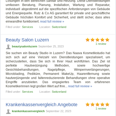
Lösungen in den Bereichen Sanitär und Heizung. Diese Dienstleistungen
umfassen Beratung, Planung, Installation, Wartung und Reparatur,
individuell abgestimmt auf die spezifischen Anforderungen von Gebäude
und Energiequelle. Rutz & Co AG garantiert für private und geschäftliche
Gebäude höchsten Komfort und Sicherheit, und stellt sicher, dass alles
einwandfrei funktioniert.
read full review »
Filled under:
Services
Location:
Switzerland
Beauty Salon Luzern
1 review
beautysalonluzern
September 25, 2023
Sie suchen ein Beauty Studio in Luzern? Das Naava Kosmetikstudio hat
sich sich auf eine Vielzahl von Dienstleistungen spezialisiert, um
sicherzustellen, dass Sie sich in Ihrer Haut wohlfühlen. Das Ziel ist
perfekte Hautverjüngung Methoden, sowie hochwertige
Gesichtsbehandlungen, Nagelpflege, Wimpernverlängerungen,
Microblading, Pediküre, Permanent MakeUp, Haarentfernung sowie
hautverjüngende und faltenreduzierende Behandlungen ohne operative
Eingriffe anzubieten. Das engagiertes Team von erfahrenen
Kosmetikerinnen legt großen Wert auf Ihre...
read full review »
Filled under:
Services
Location:
Switzerland
Krankenkassenvergleich Angebote
1 review
krankenkassenvergleich
September 22, 2023