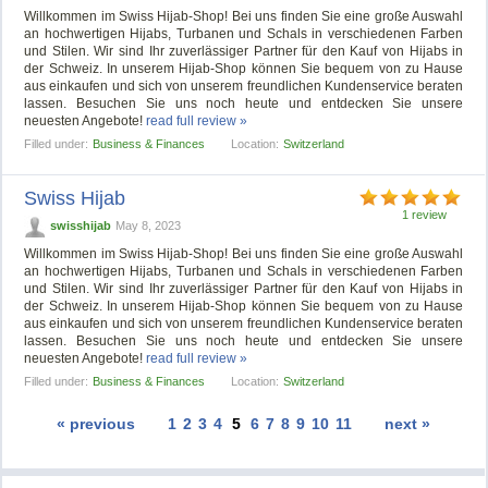
Willkommen im Swiss Hijab-Shop! Bei uns finden Sie eine große Auswahl
an hochwertigen Hijabs, Turbanen und Schals in verschiedenen Farben
und Stilen. Wir sind Ihr zuverlässiger Partner für den Kauf von Hijabs in
der Schweiz. In unserem Hijab-Shop können Sie bequem von zu Hause
aus einkaufen und sich von unserem freundlichen Kundenservice beraten
lassen. Besuchen Sie uns noch heute und entdecken Sie unsere
neuesten Angebote!
read full review »
Filled under:
Business & Finances
Location:
Switzerland
Swiss Hijab
1 review
swisshijab
May 8, 2023
Willkommen im Swiss Hijab-Shop! Bei uns finden Sie eine große Auswahl
an hochwertigen Hijabs, Turbanen und Schals in verschiedenen Farben
und Stilen. Wir sind Ihr zuverlässiger Partner für den Kauf von Hijabs in
der Schweiz. In unserem Hijab-Shop können Sie bequem von zu Hause
aus einkaufen und sich von unserem freundlichen Kundenservice beraten
lassen. Besuchen Sie uns noch heute und entdecken Sie unsere
neuesten Angebote!
read full review »
Filled under:
Business & Finances
Location:
Switzerland
« previous
1
2
3
4
5
6
7
8
9
10
11
next »