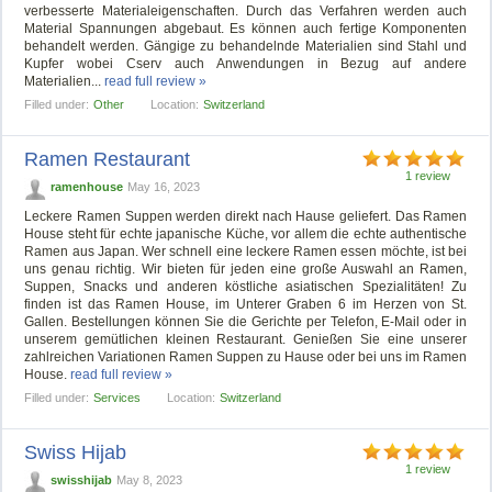
verbesserte Materialeigenschaften. Durch das Verfahren werden auch
Material Spannungen abgebaut. Es können auch fertige Komponenten
behandelt werden. Gängige zu behandelnde Materialien sind Stahl und
Kupfer wobei Cserv auch Anwendungen in Bezug auf andere
Materialien...
read full review »
Filled under:
Other
Location:
Switzerland
Ramen Restaurant
1 review
ramenhouse
May 16, 2023
Leckere Ramen Suppen werden direkt nach Hause geliefert. Das Ramen
House steht für echte japanische Küche, vor allem die echte authentische
Ramen aus Japan. Wer schnell eine leckere Ramen essen möchte, ist bei
uns genau richtig. Wir bieten für jeden eine große Auswahl an Ramen,
Suppen, Snacks und anderen köstliche asiatischen Spezialitäten! Zu
finden ist das Ramen House, im Unterer Graben 6 im Herzen von St.
Gallen. Bestellungen können Sie die Gerichte per Telefon, E-Mail oder in
unserem gemütlichen kleinen Restaurant. Genießen Sie eine unserer
zahlreichen Variationen Ramen Suppen zu Hause oder bei uns im Ramen
House.
read full review »
Filled under:
Services
Location:
Switzerland
Swiss Hijab
1 review
swisshijab
May 8, 2023