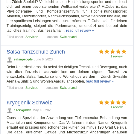
im Zürich Seefeld? Vielleicht bist du Hochleistungssportler und möchtest
dich auf einen bevorstehenden Wettkampf vorbereiten? FitCube ist das
Physiotherapie- und Kompetenzzentrum für Hochleistungssportler,
Athleten, Freizeitsportler, Nachwuchssportler, aktive Senioren und alle, die
ihre sportlichen Leistungen verbessern möchten. FitCube steht für deinen
Trainingserfolg, steigert die Performance, unterstützt und betreut dein
tägliches Training. Business Email...
read full review »
Filled under:
Services
Location:
Switzerland
Salsa Tanzschule Zürich
1 review
salsapeople
June 6, 2023
Beim Unterricht lernst du nebst der richtigen Technik und Bewegung, auch
wie dich tänzerisch auszudrücken um deinen eigenen Tanzstil zu
entwickeln. Salsa Tanzkurse und Workshops werden in Zürich Swisslife
Arena & Sihlcity und Wohlen Aargau angeboten.
read full review »
Filled under:
Services
Location:
Switzerland
Kryogenik Schweiz
1 review
cservgmbh
May 18, 2023
Cserv ist Spezialist der Anwendung von Tieftemperatur Behandlung von
Materialien und Komponenten. Das Verfahren mit dem Namen Kryogenik
erlaubt ein präzises und schonendes kühlen bis minus 196 Grad Celsius.
Die dabei erreichten Gefüge und Mikrostruktur Änderungen erlauben