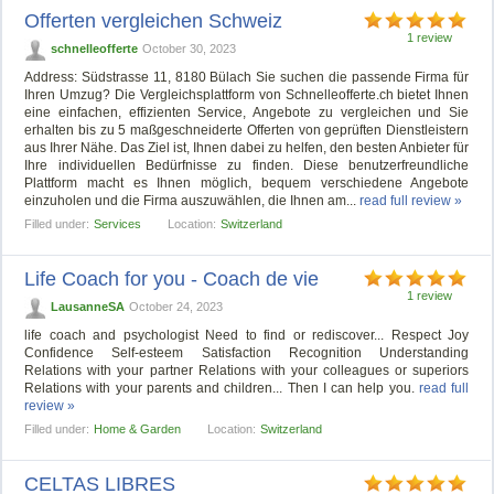
Offerten vergleichen Schweiz
1 review
schnelleofferte
October 30, 2023
Address: Südstrasse 11, 8180 Bülach Sie suchen die passende Firma für
Ihren Umzug? Die Vergleichsplattform von Schnelleofferte.ch bietet Ihnen
eine einfachen, effizienten Service, Angebote zu vergleichen und Sie
erhalten bis zu 5 maßgeschneiderte Offerten von geprüften Dienstleistern
aus Ihrer Nähe. Das Ziel ist, Ihnen dabei zu helfen, den besten Anbieter für
Ihre individuellen Bedürfnisse zu finden. Diese benutzerfreundliche
Plattform macht es Ihnen möglich, bequem verschiedene Angebote
einzuholen und die Firma auszuwählen, die Ihnen am...
read full review »
Filled under:
Services
Location:
Switzerland
Life Coach for you - Coach de vie
1 review
LausanneSA
October 24, 2023
life coach and psychologist Need to find or rediscover... Respect Joy
Confidence Self-esteem Satisfaction Recognition Understanding
Relations with your partner Relations with your colleagues or superiors
Relations with your parents and children... Then I can help you.
read full
review »
Filled under:
Home & Garden
Location:
Switzerland
CELTAS LIBRES