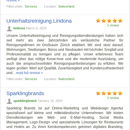
review »
Filled under:
Services
Location:
Switzerland
Unterhaltsreinigung Liridona
1 review
liridona
March 5, 2024
Unsere Unterhaltsreinigung und Reinigungsdienstleistungen haben sich
seit mehr als zwei Jahrzehnten als verlässliche Partner für
Reinigungsfirmen im Großraum Zürich etabliert. Wir sind stolz darauf,
Wohnungen, Siedlungen, Büros und Neubauten mit höchster Sorgfalt und
Professionalität zu reinigen und zu pflegen. Unser erfahrenes Team
verfügt über das nötige Know-how und die modernste Ausrüstung, um
auch die anspruchsvollsten Reinigungsanforderungen zu erfüllen. Wir
legen großen Wert auf Qualität, Zuverlässigkeit und Kundenzufriedenheit
und...
read full review »
Filled under:
Services
Location:
Switzerland
Sparklingbrands
1 review
sparklingbrand
January 10, 2024
Sparkling Brands ist auf Online-Marketing und Webdesign Agentur
spezialisiert auf kleine und mittelständische Unternehmen. Wir bieten
Dienstleistungen wie Web- und E-Mail-Hosting, Social Media
Management, Logo-Design und spezialisierte Lösungen für Restaurants
und Hotels an. Zu ihren Kernkompetenzen gehören digitales Branding,