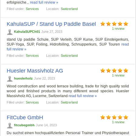
erfolgreiche...
read full review »
Filled under:
Services
Location:
Switzerland
KahulaSUP / Stand Up Paddle Basel
1 review
KahulaSUPCh01
June 27, 2023
stand Up paddle Schule, SUP Verleih, SUP Kurse, SUP Einsteigerkurs,
SUP-Yoga, SUP, Foiling, Hidrofoiling, Schnupperkurs, SUP Touren
read
full review »
Filled under:
Services
Location:
Switzerland
Huesler Massivholz AG
1 review
hueslerholz
June 22, 2023
Wood construction and wood terrace building, trade for high quality solid
wood and finished products in many different wood species. Huesler
Massivholz AG, Lucerne, Switzerland
read full review »
Filled under:
Services
Location:
Switzerland
FitCube GmbH
1 review
fitcubegmbh
June 14, 2023
Du suchst einen hochqualifizierten Personal Trainer und Physiotherapeut