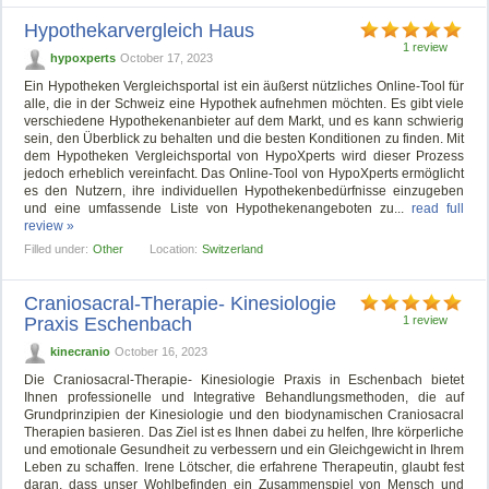
Hypothekarvergleich Haus
1 review
hypoxperts
October 17, 2023
Ein Hypotheken Vergleichsportal ist ein äußerst nützliches Online-Tool für
alle, die in der Schweiz eine Hypothek aufnehmen möchten. Es gibt viele
verschiedene Hypothekenanbieter auf dem Markt, und es kann schwierig
sein, den Überblick zu behalten und die besten Konditionen zu finden. Mit
dem Hypotheken Vergleichsportal von HypoXperts wird dieser Prozess
jedoch erheblich vereinfacht. Das Online-Tool von HypoXperts ermöglicht
es den Nutzern, ihre individuellen Hypothekenbedürfnisse einzugeben
und eine umfassende Liste von Hypothekenangeboten zu...
read full
review »
Filled under:
Other
Location:
Switzerland
Craniosacral-Therapie- Kinesiologie
Praxis Eschenbach
1 review
kinecranio
October 16, 2023
Die Craniosacral-Therapie- Kinesiologie Praxis in Eschenbach bietet
Ihnen professionelle und Integrative Behandlungsmethoden, die auf
Grundprinzipien der Kinesiologie und den biodynamischen Craniosacral
Therapien basieren. Das Ziel ist es Ihnen dabei zu helfen, Ihre körperliche
und emotionale Gesundheit zu verbessern und ein Gleichgewicht in Ihrem
Leben zu schaffen. Irene Lötscher, die erfahrene Therapeutin, glaubt fest
daran, dass unser Wohlbefinden ein Zusammenspiel von Mensch und