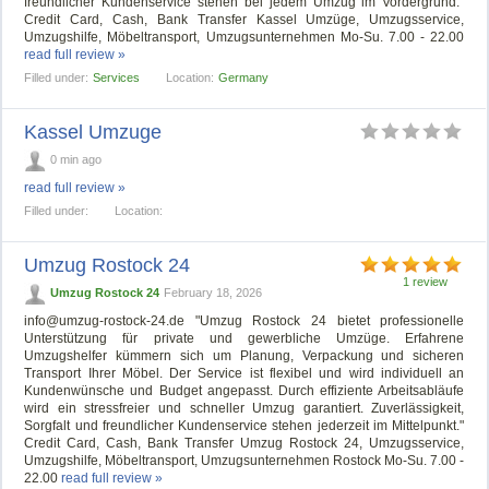
freundlicher Kundenservice stehen bei jedem Umzug im Vordergrund."
Credit Card, Cash, Bank Transfer Kassel Umzüge, Umzugsservice,
Umzugshilfe, Möbeltransport, Umzugsunternehmen Mo-Su. 7.00 - 22.00
read full review »
Filled under:
Services
Location:
Germany
Kassel Umzuge
0 min ago
read full review »
Filled under:
Location:
Umzug Rostock 24
1 review
Umzug Rostock 24
February 18, 2026
info@umzug-rostock-24.de
"Umzug Rostock 24 bietet professionelle
Unterstützung für private und gewerbliche Umzüge. Erfahrene
Umzugshelfer kümmern sich um Planung, Verpackung und sicheren
Transport Ihrer Möbel. Der Service ist flexibel und wird individuell an
Kundenwünsche und Budget angepasst. Durch effiziente Arbeitsabläufe
wird ein stressfreier und schneller Umzug garantiert. Zuverlässigkeit,
Sorgfalt und freundlicher Kundenservice stehen jederzeit im Mittelpunkt."
Credit Card, Cash, Bank Transfer Umzug Rostock 24, Umzugsservice,
Umzugshilfe, Möbeltransport, Umzugsunternehmen Rostock Mo-Su. 7.00 -
22.00
read full review »