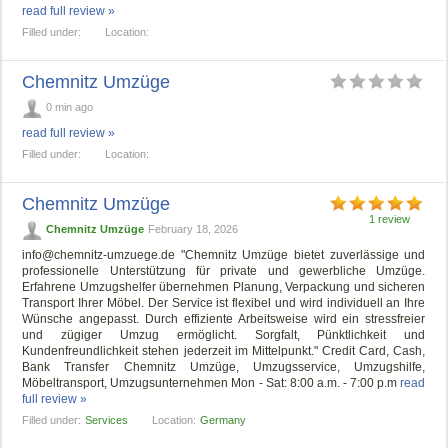
read full review »
Filled under:
Location:
Chemnitz Umzüge
0 min ago
read full review »
Filled under:
Location:
Chemnitz Umzüge
1 review
Chemnitz Umzüge
February 18, 2026
info@chemnitz-umzuege.de
"Chemnitz Umzüge bietet zuverlässige und
professionelle Unterstützung für private und gewerbliche Umzüge.
Erfahrene Umzugshelfer übernehmen Planung, Verpackung und sicheren
Transport Ihrer Möbel. Der Service ist flexibel und wird individuell an Ihre
Wünsche angepasst. Durch effiziente Arbeitsweise wird ein stressfreier
und zügiger Umzug ermöglicht. Sorgfalt, Pünktlichkeit und
Kundenfreundlichkeit stehen jederzeit im Mittelpunkt." Credit Card, Cash,
Bank Transfer Chemnitz Umzüge, Umzugsservice, Umzugshilfe,
Möbeltransport, Umzugsunternehmen Mon - Sat: 8:00 a.m. - 7:00 p.m
read
full review »
Filled under:
Services
Location:
Germany