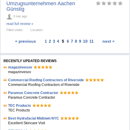
Umzugsunternehmen Aachen
Günstig
0 min ago
read full review »
Filled under:
Location:
« previous
1
2
3
4
5
6
7
8
9
10
11
next »
RECENTLY UPDATED REVIEWS
magazinvesov
magazinvesov
Commercial Roofing Contractors of Riverside
Commercial Roofing Contractors of Riverside
Paramus Concrete Contractor
Paramus Concrete Contractor
TEC Products
TEC Products
Bеst Hydrafacial Midtown NYC
Excellent Skincare Visit