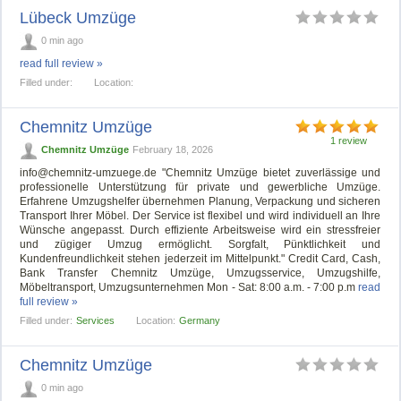
Lübeck Umzüge
0 min ago
read full review »
Filled under:
Location:
Chemnitz Umzüge
1 review
Chemnitz Umzüge
February 18, 2026
info@chemnitz-umzuege.de
"Chemnitz Umzüge bietet zuverlässige und
professionelle Unterstützung für private und gewerbliche Umzüge.
Erfahrene Umzugshelfer übernehmen Planung, Verpackung und sicheren
Transport Ihrer Möbel. Der Service ist flexibel und wird individuell an Ihre
Wünsche angepasst. Durch effiziente Arbeitsweise wird ein stressfreier
und zügiger Umzug ermöglicht. Sorgfalt, Pünktlichkeit und
Kundenfreundlichkeit stehen jederzeit im Mittelpunkt." Credit Card, Cash,
Bank Transfer Chemnitz Umzüge, Umzugsservice, Umzugshilfe,
Möbeltransport, Umzugsunternehmen Mon - Sat: 8:00 a.m. - 7:00 p.m
read
full review »
Filled under:
Services
Location:
Germany
Chemnitz Umzüge
0 min ago