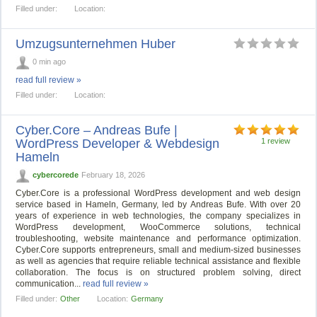
Filled under:
Location:
Umzugsunternehmen Huber
0 min ago
read full review »
Filled under:
Location:
Cyber.Core – Andreas Bufe |
WordPress Developer & Webdesign
1 review
Hameln
cybercorede
February 18, 2026
Cyber.Core is a professional WordPress development and web design
service based in Hameln, Germany, led by Andreas Bufe. With over 20
years of experience in web technologies, the company specializes in
WordPress development, WooCommerce solutions, technical
troubleshooting, website maintenance and performance optimization.
Cyber.Core supports entrepreneurs, small and medium-sized businesses
as well as agencies that require reliable technical assistance and flexible
collaboration. The focus is on structured problem solving, direct
communication...
read full review »
Filled under:
Other
Location:
Germany