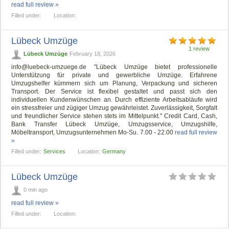
read full review »
Filled under:
Location:
Lübeck Umzüge
1 review
Lübeck Umzüge
February 18, 2026
info@luebeck-umzuege.de
"Lübeck Umzüge bietet professionelle
Unterstützung für private und gewerbliche Umzüge. Erfahrene
Umzugshelfer kümmern sich um Planung, Verpackung und sicheren
Transport. Der Service ist flexibel gestaltet und passt sich den
individuellen Kundenwünschen an. Durch effiziente Arbeitsabläufe wird
ein stressfreier und zügiger Umzug gewährleistet. Zuverlässigkeit, Sorgfalt
und freundlicher Service stehen stets im Mittelpunkt." Credit Card, Cash,
Bank Transfer Lübeck Umzüge, Umzugsservice, Umzugshilfe,
Möbeltransport, Umzugsunternehmen Mo-Su. 7.00 - 22.00
read full review
»
Filled under:
Services
Location:
Germany
Lübeck Umzüge
0 min ago
read full review »
Filled under:
Location: