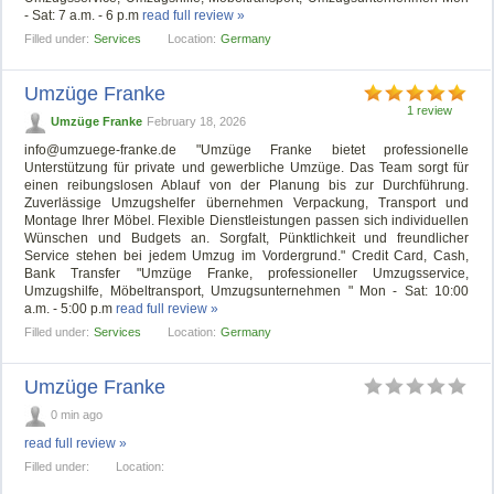
- Sat: 7 a.m. - 6 p.m
read full review »
Filled under:
Services
Location:
Germany
Umzüge Franke
1 review
Umzüge Franke
February 18, 2026
info@umzuege-franke.de
"Umzüge Franke bietet professionelle
Unterstützung für private und gewerbliche Umzüge. Das Team sorgt für
einen reibungslosen Ablauf von der Planung bis zur Durchführung.
Zuverlässige Umzugshelfer übernehmen Verpackung, Transport und
Montage Ihrer Möbel. Flexible Dienstleistungen passen sich individuellen
Wünschen und Budgets an. Sorgfalt, Pünktlichkeit und freundlicher
Service stehen bei jedem Umzug im Vordergrund." Credit Card, Cash,
Bank Transfer "Umzüge Franke, professioneller Umzugsservice,
Umzugshilfe, Möbeltransport, Umzugsunternehmen " Mon - Sat: 10:00
a.m. - 5:00 p.m
read full review »
Filled under:
Services
Location:
Germany
Umzüge Franke
0 min ago
read full review »
Filled under:
Location: