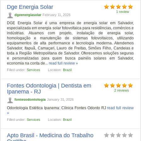
Dge Energia Solar
1 review
dgeenergiasolar
February 11, 2026
DGE Energia Solar é uma empresa de energia solar em Salvador,
especializada em energia solar fotovoltaica para residências, comércios e
indústrias. Atuamos com projeto, instalação de energia solar,
homologação e manutenção de sistemas fotovoltaicos, utilizando
equipamentos de alta performance e tecnologia moderna. Atendemos
Salvador, Itapuã, Camaçari, Lauro de Freitas, Simões Filho, Candeias e
toda a Região Metropolitana de Salvador. Oferecemos soluções seguras
e personalizadas para quem busca painéis solares em Salvador,
economia na conta de...
read full review »
Filled under:
Services
Location:
Brazil
Fontes Odontologia | Dentista em
Ipanema - RJ
2 reviews
fontesodontologia
January 31, 2026
Odontologia Estética Ipanema: Clínica Fontes Odonto RJ
read full review
»
Filled under:
Services
Location:
Brazil
Apto Brasil - Medicina do Trabalho