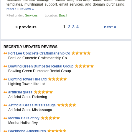
templates, multilingual support, email services, and domain purchasing.
read full review »
Filled under:
Services
Location:
Brazil
« previous
1
2
3
4
next »
RECENTLY UPDATED REVIEWS
Fort Lee Concrete Craftsmanship Co
Fort Lee Concrete Craftsmanship Co
Bowling Green Dumpster Rental Group
Bowling Green Dumpster Rental Group
Lighting Tower Hire Ltd
Lighting Tower Hire Ltd
artificial grass
Artificial Grass Pickering
Artificial Grass Mississauga
Artificial Grass Mississauga
Mortha Halls of Ivy
Mortha Halls of Ivy
Backbone Adventures