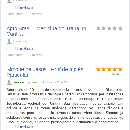
0 min ago
read full review »
Filled under:
Location:
Apto Brasil - Medicina do Trabalho
Curitiba
0 min ago
read full review »
Filled under:
Location:
Simone de Jesus - Prof de Inglês
Particular
1 review
simonedejesusde
December 2, 2025
Com mais de 10 anos de experiência no ensino de inglês, Simone de
Jesus é uma professora de inglês particular certificada por instituições
reconhecidas internacionalmente, como Cambridge e Universidade
Tecnológica Federal do Paraná. Sua abordagem personalizada alia
prática e teoria de forma dinâmica, garantindo resultados rápidos e
duradouros para alunos de diversas áreas. Além disso, Simone já
colaborou com empresas e instituições de ensino (públicas e privadas) do
Brasil e exterior, ajudando profissionais e estudantes a atingirem seu...
read full review »