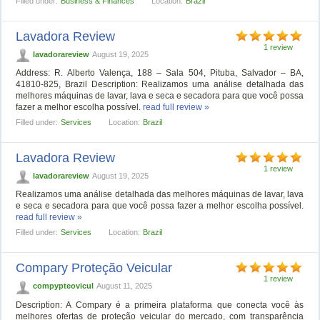
Filled under:
Business & Finances
Location:
Brazil
Lavadora Review
1 review
lavadorareview
August 19, 2025
Address: R. Alberto Valença, 188 – Sala 504, Pituba, Salvador – BA,
41810-825, Brazil Description: Realizamos uma análise detalhada das
melhores máquinas de lavar, lava e seca e secadora para que você possa
fazer a melhor escolha possível.
read full review »
Filled under:
Services
Location:
Brazil
Lavadora Review
1 review
lavadorareview
August 19, 2025
Realizamos uma análise detalhada das melhores máquinas de lavar, lava
e seca e secadora para que você possa fazer a melhor escolha possível.
read full review »
Filled under:
Services
Location:
Brazil
Compary Proteção Veicular
1 review
compypteovicul
August 11, 2025
Description: A Compary é a primeira plataforma que conecta você às
melhores ofertas de proteção veicular do mercado, com transparência