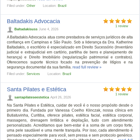
Filled under:
Other
Location:
Brazil
Baltadakis Advocacia
1 review
Baltadakisuss
June 4, 2026
A Baltadakis Advocacia atua como prestadora de serviços jurídicos de alta
confiança em Campinas e São Paulo. Sob a liderança da Dra. Katherine
Baltadakis, o escritório é especializado em Direito Sucessório (Inventário
judicial e extrajudicial em cartório, partilha de bens e planejamento de
herança) e Direito Imobiliário (regularização patrimonial e contratos).
Oferecemos suporte técnico focado na prevenção de litígios e na
segurança documental da sua família.
read full review »
Filled under:
Services
Location:
Brazil
Santa Pilates e Estética
1 review
santapilateseestetica
April 26, 2026
Na Santa Pilates e Estética, cuidar de você é o nosso propósito desde o
primeiro dia. Fundada por Vanessa Coelho Klinczak, nossa clínica em
Butiatuvinha, Curitiba, oferece pilates, estética facial, estética corporal,
massagens, drenagem linfática e depilação, tudo com atendimento
personalizado. Acreditamos que bem-estar é a soma de um corpo forte,
uma pele saudável e uma mente tranquila. Por isso, cada atendimento é
pensado especialmente para você, sem pressa e sem protocolo genérico.