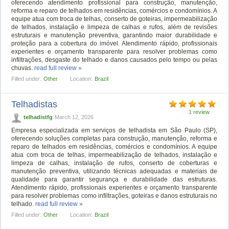
oferecendo atendimento profissional para construção, manutenção,
reforma e reparo de telhados em residências, comércios e condomínios. A
equipe atua com troca de telhas, conserto de goteiras, impermeabilização
de telhados, instalação e limpeza de calhas e rufos, além de revisões
estruturais e manutenção preventiva, garantindo maior durabilidade e
proteção para a cobertura do imóvel. Atendimento rápido, profissionais
experientes e orçamento transparente para resolver problemas como
infiltrações, desgaste do telhado e danos causados pelo tempo ou pelas
chuvas.
read full review »
Filled under:
Other
Location:
Brazil
Telhadistas
1 review
telhadistfg
March 12, 2026
Empresa especializada em serviços de telhadista em São Paulo (SP),
oferecendo soluções completas para construção, manutenção, reforma e
reparo de telhados em residências, comércios e condomínios. A equipe
atua com troca de telhas, impermeabilização de telhados, instalação e
limpeza de calhas, instalação de rufos, conserto de coberturas e
manutenção preventiva, utilizando técnicas adequadas e materiais de
qualidade para garantir segurança e durabilidade das estruturas.
Atendimento rápido, profissionais experientes e orçamento transparente
para resolver problemas como infiltrações, goteiras e danos estruturais no
telhado.
read full review »
Filled under:
Other
Location:
Brazil