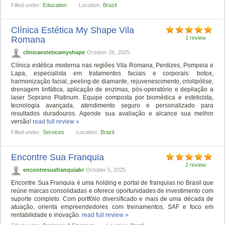
Filled under:
Education
Location:
Brazil
Clínica Estética My Shape Vila
Romana
1 review
clinicaesteticamyshape
October 26, 2025
Clínica estética moderna nas regiões Vila Romana, Perdizes, Pompeia e
Lapa, especialista em tratamentos faciais e corporais: botox,
harmonização facial, peeling de diamante, rejuvenescimento, criolipólise,
drenagem linfática, aplicação de enzimas, pós-operatório e depilação a
laser Soprano Platinum. Equipe composta por biomédica e esteticista,
tecnologia avançada, atendimento seguro e personalizado para
resultados duradouros. Agende sua avaliação e alcance sua melhor
versão!
read full review »
Filled under:
Services
Location:
Brazil
Encontre Sua Franquia
1 review
encontresuafranquiabr
October 5, 2025
Encontre Sua Franquia é uma holding e portal de franquias no Brasil que
reúne marcas consolidadas e oferece oportunidades de investimento com
suporte completo. Com portfólio diversificado e mais de uma década de
atuação, orienta empreendedores com treinamentos, SAF e foco em
rentabilidade e inovação.
read full review »