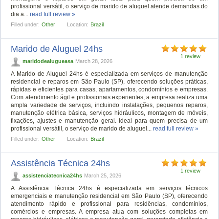
profissional versátil, o serviço de marido de aluguel atende demandas do
dia a...
read full review »
Filled under:
Other
Location:
Brazil
Marido de Aluguel 24hs
1 review
maridodealugueasa
March 28, 2026
A Marido de Aluguel 24hs é especializada em serviços de manutenção
residencial e reparos em São Paulo (SP), oferecendo soluções práticas,
rápidas e eficientes para casas, apartamentos, condomínios e empresas.
Com atendimento ágil e profissionais experientes, a empresa realiza uma
ampla variedade de serviços, incluindo instalações, pequenos reparos,
manutenção elétrica básica, serviços hidráulicos, montagem de móveis,
fixações, ajustes e manutenção geral. Ideal para quem precisa de um
profissional versátil, o serviço de marido de aluguel...
read full review »
Filled under:
Other
Location:
Brazil
Assistência Técnica 24hs
1 review
assistenciatecnica24hs
March 25, 2026
A Assistência Técnica 24hs é especializada em serviços técnicos
emergenciais e manutenção residencial em São Paulo (SP), oferecendo
atendimento rápido e profissional para residências, condomínios,
comércios e empresas. A empresa atua com soluções completas em