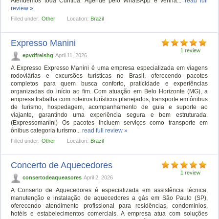
Atendemos toda Curitiba. Agende pelo WhatsApp e venha...
read full
review »
Filled under:
Other
Location:
Brazil
Expresso Manini
1 review
epvdfreishg
April 11, 2026
A Expresso Expresso Manini é uma empresa especializada em viagens
rodoviárias e excursões turísticas no Brasil, oferecendo pacotes
completos para quem busca conforto, praticidade e experiências
organizadas do início ao fim. Com atuação em Belo Horizonte (MG), a
empresa trabalha com roteiros turísticos planejados, transporte em ônibus
de turismo, hospedagem, acompanhamento de guia e suporte ao
viajante, garantindo uma experiência segura e bem estruturada.
(Expressomanini) Os pacotes incluem serviços como transporte em
ônibus categoria turismo...
read full review »
Filled under:
Other
Location:
Brazil
Concerto de Aquecedores
1 review
consertodeaqueasores
April 2, 2026
A Conserto de Aquecedores é especializada em assistência técnica,
manutenção e instalação de aquecedores a gás em São Paulo (SP),
oferecendo atendimento profissional para residências, condomínios,
hotéis e estabelecimentos comerciais. A empresa atua com soluções