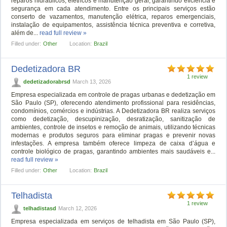
reparos hidráulicos, elétricos e manutenção geral, garantindo eficiência e
segurança em cada atendimento. Entre os principais serviços estão
conserto de vazamentos, manutenção elétrica, reparos emergenciais,
instalação de equipamentos, assistência técnica preventiva e corretiva,
além de...
read full review »
Filled under:
Other
Location:
Brazil
Dedetizadora BR
1 review
dedetizadorabrsd
March 13, 2026
Empresa especializada em controle de pragas urbanas e dedetização em
São Paulo (SP), oferecendo atendimento profissional para residências,
condomínios, comércios e indústrias. A Dedetizadora BR realiza serviços
como dedetização, descupinização, desratização, sanitização de
ambientes, controle de insetos e remoção de animais, utilizando técnicas
modernas e produtos seguros para eliminar pragas e prevenir novas
infestações. A empresa também oferece limpeza de caixa d’água e
controle biológico de pragas, garantindo ambientes mais saudáveis e...
read full review »
Filled under:
Other
Location:
Brazil
Telhadista
1 review
telhadistasd
March 12, 2026
Empresa especializada em serviços de telhadista em São Paulo (SP),