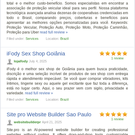
total e o melhor custo-benefício. Somos especialistas em encontrar a
associação de proteção veicular ideal para seu perfil. Nossa plataforma
tecnológica avançada analisa dezenas de cooperativas credenciadas em
todo o Brasil, comparando preços, coberturas e benefícios para
apresentar as melhores opções personalizadas para você. Keywords:
Proteção Veicular, Proteção Auto, Proteção Moto, Proteção Caminhão,
Proteção para Uber
read full review »
Filled under:
Services
Location:
Brazil
iFody Sex Shop Goiânia
1 review
lojaifody
July 4, 2025
iFody é o melhor sex shop de Goiânia para quem busca praticidade,
discrição e uma seleção incrível de produtos de sex shop com entrega
rápida e atendimento impecável. Se você quer comprar vibradores, kits
íntimos, lingerie sexy ou aquele gel excitante que faz toda a diferença,
está no lugar certo. Aqui, o seu prazer vem com sigilo, privacidade e
variedade.
read full review »
Filled under:
Services
Location:
Brazil
Site pro Website Builder Sao Paulo
1 review
websitebuilderpr
April 21, 2025
Site.pro is an AI-powered website builder for creating professional
websites without coding. It offers drag-and-drop tools, customizable