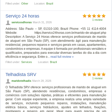
Filled under:
Other
Location:
Brazil
Serviço 24 horas
1 review
servicosdhoras
March 31, 2026
Address: São Paulo – SP, 01310-100, Brazil Phone: +55 11 4114-4004
Website: https://servico24horas.com.br/marido-de-aluguel.php
Description: A Serviço 24 Horas oferece serviços profissionais de marido
de aluguel em São Paulo (SP), com atendimento ágil para manutenção
residencial, pequenos reparos e serviços gerais em casas, apartamentos,
condomínios e empresas. A equipe é formada por profissionais versáteis e
qualificados, preparados para executar diversas tarefas do dia a dia com
eficiência e segurança. Entre o...
read full review »
Filled under:
Services
Location:
Brazil
Telhadista SRV
1 review
maridotelhadis
March 28, 2026
O Telhadista SRV oferece serviços profissionais de marido de aluguel em
São Paulo (SP), atendendo residências, condomínios, empresas e
comércios com soluções rápidas, práticas e eficientes para manutenção
geral. Com equipe experiente, a empresa realiza uma ampla variedade
de serviços, incluindo pequenos reparos, instalações, manutenção
elétrica básica, serviços hidráulicos, ajustes em telhados, fixações,
montagens e reparos em geral. Ideal para quem precisa de um