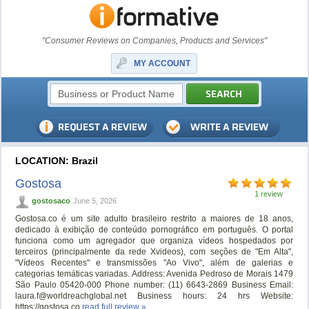
"Consumer Reviews on Companies, Products and Services"
MY ACCOUNT
LOCATION: Brazil
Gostosa
1 review
gostosaco
June 5, 2026
Gostosa.co é um site adulto brasileiro restrito a maiores de 18 anos,
dedicado à exibição de conteúdo pornográfico em português. O portal
funciona como um agregador que organiza vídeos hospedados por
terceiros (principalmente da rede Xvideos), com seções de "Em Alta",
"Vídeos Recentes" e transmissões "Ao Vivo", além de galerias e
categorias temáticas variadas. Address: Avenida Pedroso de Morais 1479
São Paulo 05420-000 Phone number: (11) 6643-2869 Business Email:
laura.f@worldreachglobal.net
Business hours: 24 hrs Website:
https://gostosa.co
read full review »