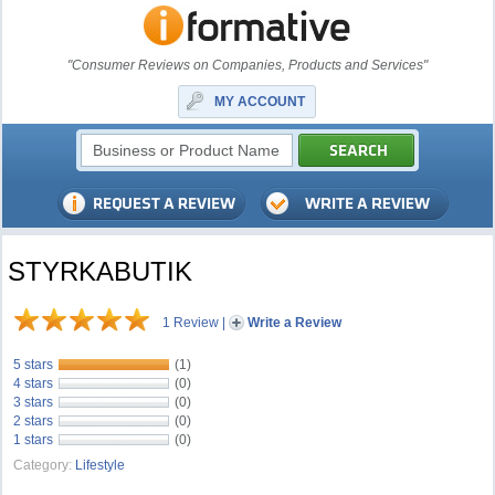
"Consumer Reviews on Companies, Products and Services"
MY ACCOUNT
STYRKABUTIK
1 Review
|
Write a Review
5 stars
(1)
4 stars
(0)
3 stars
(0)
2 stars
(0)
1 stars
(0)
Category:
Lifestyle