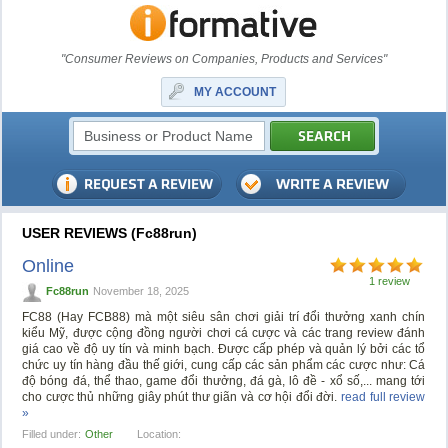
"Consumer Reviews on Companies, Products and Services"
MY ACCOUNT
USER REVIEWS (Fc88run)
Online
1 review
Fc88run
November 18, 2025
FC88 (Hay FCB88) mà một siêu sân chơi giải trí đổi thưởng xanh chín
kiểu Mỹ, được cộng đồng người chơi cá cược và các trang review đánh
giá cao về độ uy tín và minh bạch. Được cấp phép và quản lý bởi các tổ
chức uy tín hàng đầu thế giới, cung cấp các sản phẩm các cược như: Cá
độ bóng đá, thể thao, game đổi thưởng, đá gà, lô đề - xổ số,... mang tới
cho cược thủ những giây phút thư giãn và cơ hội đổi đời.
read full review
»
Filled under:
Other
Location: