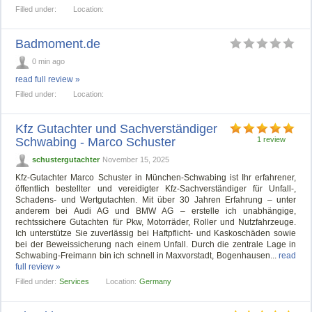
Filled under:
Location:
Badmoment.de
0 min ago
read full review »
Filled under:
Location:
Kfz Gutachter und Sachverständiger
Schwabing - Marco Schuster
1 review
schustergutachter
November 15, 2025
Kfz-Gutachter Marco Schuster in München-Schwabing ist Ihr erfahrener,
öffentlich bestellter und vereidigter Kfz-Sachverständiger für Unfall-,
Schadens- und Wertgutachten. Mit über 30 Jahren Erfahrung – unter
anderem bei Audi AG und BMW AG – erstelle ich unabhängige,
rechtssichere Gutachten für Pkw, Motorräder, Roller und Nutzfahrzeuge.
Ich unterstütze Sie zuverlässig bei Haftpflicht- und Kaskoschäden sowie
bei der Beweissicherung nach einem Unfall. Durch die zentrale Lage in
Schwabing-Freimann bin ich schnell in Maxvorstadt, Bogenhausen...
read
full review »
Filled under:
Services
Location:
Germany