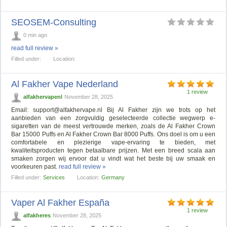
SEOSEM-Consulting
0 min ago
read full review »
Filled under:
Location:
Al Fakher Vape Nederland
1 review
alfakhervapenl
November 28, 2025
Email:
support@alfakhervape.nl
Bij Al Fakher zijn we trots op het
aanbieden van een zorgvuldig geselecteerde collectie wegwerp e-
sigaretten van de meest vertrouwde merken, zoals de Al Fakher Crown
Bar 15000 Puffs en Al Fakher Crown Bar 8000 Puffs. Ons doel is om u een
comfortabele en plezierige vape-ervaring te bieden, met
kwaliteitsproducten tegen betaalbare prijzen. Met een breed scala aan
smaken zorgen wij ervoor dat u vindt wat het beste bij uw smaak en
voorkeuren past.
read full review »
Filled under:
Services
Location:
Germany
Vaper Al Fakher España
1 review
alfakheres
November 28, 2025