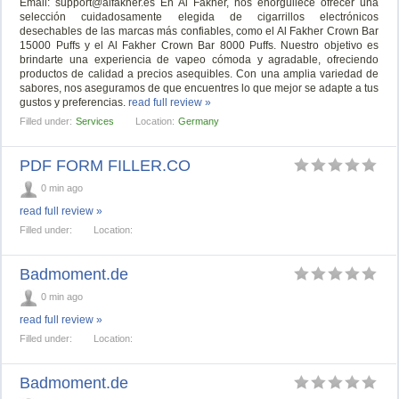
Email:
support@alfakher.es
En Al Fakher, nos enorgullece ofrecer una
selección cuidadosamente elegida de cigarrillos electrónicos
desechables de las marcas más confiables, como el Al Fakher Crown Bar
15000 Puffs y el Al Fakher Crown Bar 8000 Puffs. Nuestro objetivo es
brindarte una experiencia de vapeo cómoda y agradable, ofreciendo
productos de calidad a precios asequibles. Con una amplia variedad de
sabores, nos aseguramos de que encuentres lo que mejor se adapte a tus
gustos y preferencias.
read full review »
Filled under:
Services
Location:
Germany
PDF FORM FILLER.CO
0 min ago
read full review »
Filled under:
Location:
Badmoment.de
0 min ago
read full review »
Filled under:
Location:
Badmoment.de