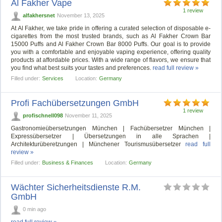
Al Fakher Vape
1 review
alfakhersnet
November 13, 2025
At Al Fakher, we take pride in offering a curated selection of disposable e-
cigarettes from the most trusted brands, such as Al Fakher Crown Bar
15000 Puffs and Al Fakher Crown Bar 8000 Puffs. Our goal is to provide
you with a comfortable and enjoyable vaping experience, offering quality
products at affordable prices. With a wide range of flavors, we ensure that
you find what best suits your tastes and preferences.
read full review »
Filled under:
Services
Location:
Germany
Profi Fachübersetzungen GmbH
1 review
profischnell098
November 11, 2025
Gastronomieübersetzungen München | Fachübersetzer München |
Expressübersetzer | Übersetzungen in alle Sprachen |
Architekturüberetzungen | Münchener Tourismusübersetzer
read full
review »
Filled under:
Business & Finances
Location:
Germany
Wächter Sicherheitsdienste R.M.
GmbH
0 min ago