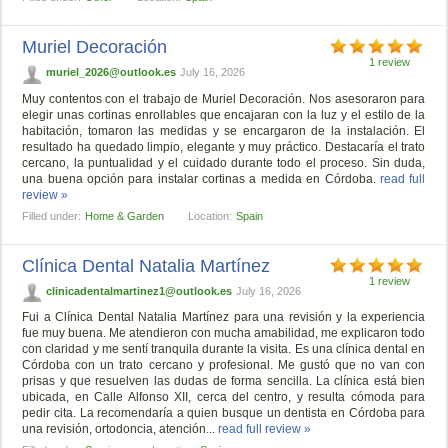
Muriel Decoración
1 review
muriel_2026@outlook.es
July 16, 2026
Muy contentos con el trabajo de Muriel Decoración. Nos asesoraron para
elegir unas cortinas enrollables que encajaran con la luz y el estilo de la
habitación, tomaron las medidas y se encargaron de la instalación. El
resultado ha quedado limpio, elegante y muy práctico. Destacaría el trato
cercano, la puntualidad y el cuidado durante todo el proceso. Sin duda,
una buena opción para instalar cortinas a medida en Córdoba.
read full
review »
Filled under:
Home & Garden
Location:
Spain
Clínica Dental Natalia Martínez
1 review
clinicadentalmartinez1@outlook.es
July 16, 2026
Fui a Clínica Dental Natalia Martínez para una revisión y la experiencia
fue muy buena. Me atendieron con mucha amabilidad, me explicaron todo
con claridad y me sentí tranquila durante la visita. Es una clínica dental en
Córdoba con un trato cercano y profesional. Me gustó que no van con
prisas y que resuelven las dudas de forma sencilla. La clínica está bien
ubicada, en Calle Alfonso XII, cerca del centro, y resulta cómoda para
pedir cita. La recomendaría a quien busque un dentista en Córdoba para
una revisión, ortodoncia, atención...
read full review »