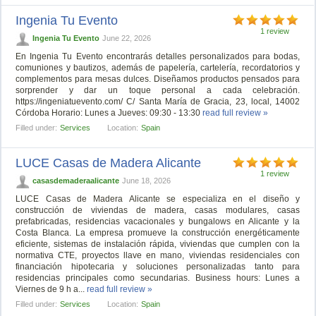
Ingenia Tu Evento
1 review
Ingenia Tu Evento
June 22, 2026
En Ingenia Tu Evento encontrarás detalles personalizados para bodas,
comuniones y bautizos, además de papelería, cartelería, recordatorios y
complementos para mesas dulces. Diseñamos productos pensados para
sorprender y dar un toque personal a cada celebración.
https://ingeniatuevento.com/ C/ Santa María de Gracia, 23, local, 14002
Córdoba Horario: Lunes a Jueves: 09:30 - 13:30
read full review »
Filled under:
Services
Location:
Spain
LUCE Casas de Madera Alicante
1 review
casasdemaderaalicante
June 18, 2026
LUCE Casas de Madera Alicante se especializa en el diseño y
construcción de viviendas de madera, casas modulares, casas
prefabricadas, residencias vacacionales y bungalows en Alicante y la
Costa Blanca. La empresa promueve la construcción energéticamente
eficiente, sistemas de instalación rápida, viviendas que cumplen con la
normativa CTE, proyectos llave en mano, viviendas residenciales con
financiación hipotecaria y soluciones personalizadas tanto para
residencias principales como secundarias. Business hours: Lunes a
Viernes de 9 h a...
read full review »
Filled under:
Services
Location:
Spain