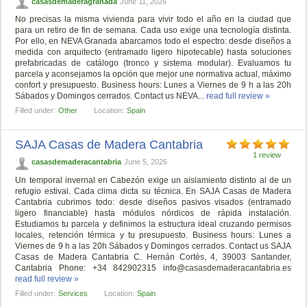
casasdemaderagranada
June 11, 2026
No precisas la misma vivienda para vivir todo el año en la ciudad que
para un retiro de fin de semana. Cada uso exige una tecnología distinta.
Por ello, en NEVA Granada abarcamos todo el espectro: desde diseños a
medida con arquitecto (entramado ligero hipotecable) hasta soluciones
prefabricadas de catálogo (tronco y sistema modular). Evaluamos tu
parcela y aconsejamos la opción que mejor une normativa actual, máximo
confort y presupuesto. Business hours: Lunes a Viernes de 9 h a las 20h
Sábados y Domingos cerrados. Contact us NEVA...
read full review »
Filled under:
Other
Location:
Spain
SAJA Casas de Madera Cantabria
1 review
casasdemaderacantabria
June 5, 2026
Un temporal invernal en Cabezón exige un aislamiento distinto al de un
refugio estival. Cada clima dicta su técnica. En SAJA Casas de Madera
Cantabria cubrimos todo: desde diseños pasivos visados (entramado
ligero financiable) hasta módulos nórdicos de rápida instalación.
Estudiamos tu parcela y definimos la estructura ideal cruzando permisos
locales, retención térmica y tu presupuesto. Business hours: Lunes a
Viernes de 9 h a las 20h Sábados y Domingos cerrados. Contact us SAJA
Casas de Madera Cantabria C. Hernán Cortés, 4, 39003 Santander,
Cantabria Phone: +34 842902315
info@casasdemaderacantabria.es
read full review »
Filled under:
Services
Location:
Spain