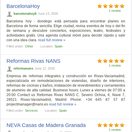
BarcelonaHoy
1 review
barcelonahoy5
June 13, 2026
Barcelona hoy - dondego está pensada para encontrar planes en
Barcelona de forma sencilla. Elige ciudad, revisa eventos de hoy o del fin
de semana y descubre conciertos, exposiciones, teatro, festivales y
actividades gratis. Una agenda cultural móvil para decidir rápido y salir
con una idea clara.
read full review »
Filled under:
Other
Location:
Spain
Reformas Rivas NANS
1 review
reformanans
June 12, 2026
Empresa de reformas integrales y construcción en Rivas-Vaciamadrid,
especializada en remodelaciones de viviendas, diseño de interiores,
reformas de cocinas y baños, instalación de revestimientos y cerramientos
de aluminio de alta calidad. Business hours: Lunes a viernes de 07:00 a
20:00 Contact us Reformas Rivas NANS C. Severo Ochoa, 4, Nave 7,
28521 Rivas-Vaciamadrid, Madrid Phone: +34 645 87 57 87
projectmanager@nans.es
read full review »
Filled under:
Services
Location:
Spain
NEVA Casas de Madera Granada
1 review