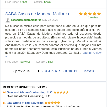
Filled under:
Other
Location:
Spain
SABA Casas de Madera Mallorca
1 review
casasdemaderamallorca
May 22, 2026
No buscas la misma casa para residir todo el año en la isla que para un
escape de fin de semana. Cada uso requiere una tecnología distinta. Por
eso, en SABA Casas de Madera cubrimos todo el espectro: desde
proyectos a medida de arquitecto (Entramado Ligero hipotecable) hasta
soluciones prefabricadas de catálogo (Tronco y Módulos rápidos).
Analizamos tu caso y te recomendamos el sistema que mejor equilibra
normativa balear, confort y presupuesto. Business hours: Lunes a Viernes
de 9 h a las 20h Sábados y Domingos cerrados. Contact...
read full review
»
Filled under:
Services
Location:
Spain
« previous
1
2
3
4
5
6
7
8
9
10
11
next »
RECENTLY UPDATED REVIEWS
Over and Above Contracting, LLC
Over and Above Contracting, LLC
Law Office of Erik Severino
Solid legal backing for my bankruptcy filing in Las Vegas