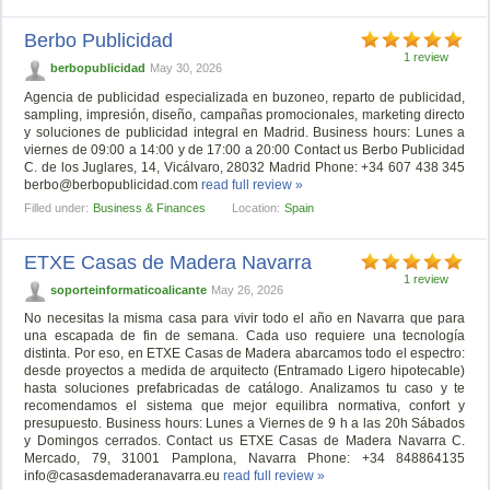
Berbo Publicidad
1 review
berbopublicidad
May 30, 2026
Agencia de publicidad especializada en buzoneo, reparto de publicidad,
sampling, impresión, diseño, campañas promocionales, marketing directo
y soluciones de publicidad integral en Madrid. Business hours: Lunes a
viernes de 09:00 a 14:00 y de 17:00 a 20:00 Contact us Berbo Publicidad
C. de los Juglares, 14, Vicálvaro, 28032 Madrid Phone: +34 607 438 345
berbo@berbopublicidad.com
read full review »
Filled under:
Business & Finances
Location:
Spain
ETXE Casas de Madera Navarra
1 review
soporteinformaticoalicante
May 26, 2026
No necesitas la misma casa para vivir todo el año en Navarra que para
una escapada de fin de semana. Cada uso requiere una tecnología
distinta. Por eso, en ETXE Casas de Madera abarcamos todo el espectro:
desde proyectos a medida de arquitecto (Entramado Ligero hipotecable)
hasta soluciones prefabricadas de catálogo. Analizamos tu caso y te
recomendamos el sistema que mejor equilibra normativa, confort y
presupuesto. Business hours: Lunes a Viernes de 9 h a las 20h Sábados
y Domingos cerrados. Contact us ETXE Casas de Madera Navarra C.
Mercado, 79, 31001 Pamplona, Navarra Phone: +34 848864135
info@casasdemaderanavarra.eu
read full review »