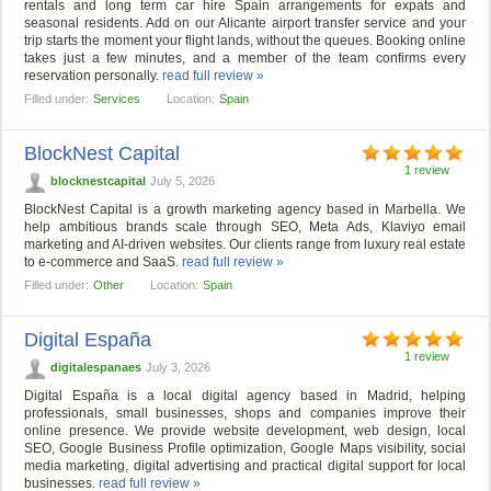
rentals and long term car hire Spain arrangements for expats and
seasonal residents. Add on our Alicante airport transfer service and your
trip starts the moment your flight lands, without the queues. Booking online
takes just a few minutes, and a member of the team confirms every
reservation personally.
read full review »
Filled under:
Services
Location:
Spain
BlockNest Capital
1 review
blocknestcapital
July 5, 2026
BlockNest Capital is a growth marketing agency based in Marbella. We
help ambitious brands scale through SEO, Meta Ads, Klaviyo email
marketing and AI-driven websites. Our clients range from luxury real estate
to e-commerce and SaaS.
read full review »
Filled under:
Other
Location:
Spain
Digital España
1 review
digitalespanaes
July 3, 2026
Digital España is a local digital agency based in Madrid, helping
professionals, small businesses, shops and companies improve their
online presence. We provide website development, web design, local
SEO, Google Business Profile optimization, Google Maps visibility, social
media marketing, digital advertising and practical digital support for local
businesses.
read full review »