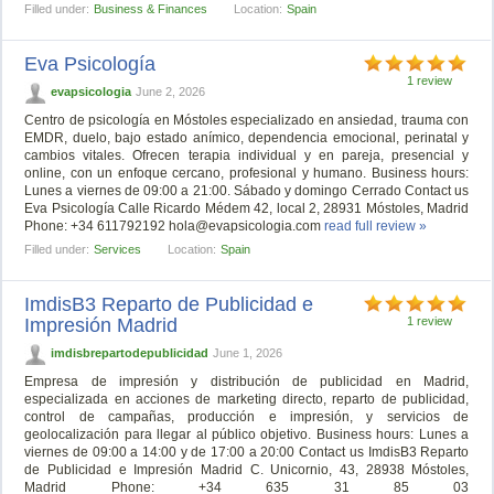
Filled under:
Business & Finances
Location:
Spain
Eva Psicología
1 review
evapsicologia
June 2, 2026
Centro de psicología en Móstoles especializado en ansiedad, trauma con
EMDR, duelo, bajo estado anímico, dependencia emocional, perinatal y
cambios vitales. Ofrecen terapia individual y en pareja, presencial y
online, con un enfoque cercano, profesional y humano. Business hours:
Lunes a viernes de 09:00 a 21:00. Sábado y domingo Cerrado Contact us
Eva Psicología Calle Ricardo Médem 42, local 2, 28931 Móstoles, Madrid
Phone: +34 611792192
hola@evapsicologia.com
read full review »
Filled under:
Services
Location:
Spain
ImdisB3 Reparto de Publicidad e
Impresión Madrid
1 review
imdisbrepartodepublicidad
June 1, 2026
Empresa de impresión y distribución de publicidad en Madrid,
especializada en acciones de marketing directo, reparto de publicidad,
control de campañas, producción e impresión, y servicios de
geolocalización para llegar al público objetivo. Business hours: Lunes a
viernes de 09:00 a 14:00 y de 17:00 a 20:00 Contact us ImdisB3 Reparto
de Publicidad e Impresión Madrid C. Unicornio, 43, 28938 Móstoles,
Madrid Phone: +34 635 31 85 03