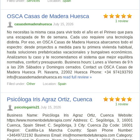
Filled under:
Services
Location:
Spain
OSCA Casas de Madera Huesca
1 review
casasdemaderahuesca
July 15, 2026
No necesitas la misma casa para vivir todo el año en el Pirineo que para
una escapada de fin de semana. Cada uso requiere una tecnología
distinta. Por eso, en OSCA Casas de Madera Huesca abarcamos todo el
espectro: desde proyectos a medida para tu primera vivienda habitual,
hasta soluciones prefabricadas vacacionales y bungalows económicos.
Analizamos tu caso y te recomendamos el sistema que mejor equilibra
normativa, confort y presupuesto. Business hours: Lunes a Viernes de 9 h
a las 20h Sábados y Domingos cerrados. Contact us OSCA Casas de
Madera Huesca Pl. Navarra, 22002 Huesca Phone: +34 974193793
info@casasdemaderahuesca.es
read full review »
Filled under:
Other
Location:
Spain
Psicóloga Iris Agraz Ortiz, Cuenca
1 review
psicologairis21
July 15, 2026
Business Name: Psicóloga Iris Agraz Ortiz, Cuenca Website:
https://www.momentodetuterapia.com/ Address: C. Segóbriga, 3, 16001
Cuenca, Spain Street: C. Segóbriga, 3 City: Cuenca Zip Code: 16001
Region: Castilla-La Mancha Country: Spain Phone Number:
+34649722192 Business Email:
iris@momentodetuterapia.com
Category: