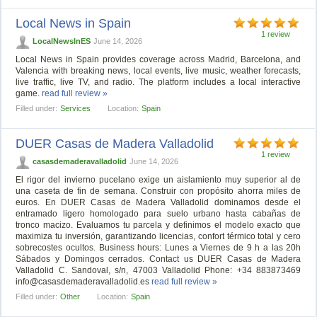
Local News in Spain
1 review
LocalNewsInES
June 14, 2026
Local News in Spain provides coverage across Madrid, Barcelona, and
Valencia with breaking news, local events, live music, weather forecasts,
live traffic, live TV, and radio. The platform includes a local interactive
game.
read full review »
Filled under:
Services
Location:
Spain
DUER Casas de Madera Valladolid
1 review
casasdemaderavalladolid
June 14, 2026
El rigor del invierno pucelano exige un aislamiento muy superior al de
una caseta de fin de semana. Construir con propósito ahorra miles de
euros. En DUER Casas de Madera Valladolid dominamos desde el
entramado ligero homologado para suelo urbano hasta cabañas de
tronco macizo. Evaluamos tu parcela y definimos el modelo exacto que
maximiza tu inversión, garantizando licencias, confort térmico total y cero
sobrecostes ocultos. Business hours: Lunes a Viernes de 9 h a las 20h
Sábados y Domingos cerrados. Contact us DUER Casas de Madera
Valladolid C. Sandoval, s/n, 47003 Valladolid Phone: +34 883873469
info@casasdemaderavalladolid.es
read full review »
Filled under:
Other
Location:
Spain