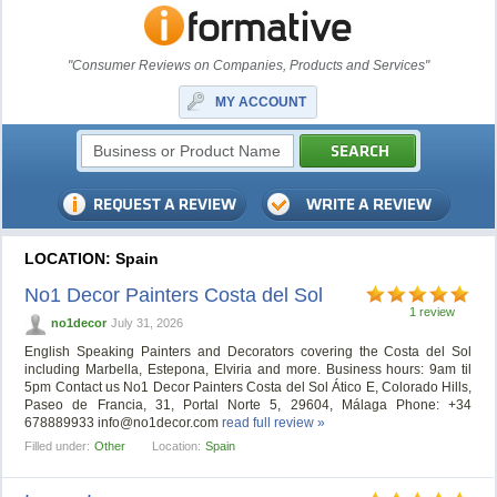
"Consumer Reviews on Companies, Products and Services"
MY ACCOUNT
LOCATION: Spain
No1 Decor Painters Costa del Sol
1 review
no1decor
July 31, 2026
English Speaking Painters and Decorators covering the Costa del Sol
including Marbella, Estepona, Elviria and more. Business hours: 9am til
5pm Contact us No1 Decor Painters Costa del Sol Ático E, Colorado Hills,
Paseo de Francia, 31, Portal Norte 5, 29604, Málaga Phone: +34
678889933
info@no1decor.com
read full review »
Filled under:
Other
Location:
Spain