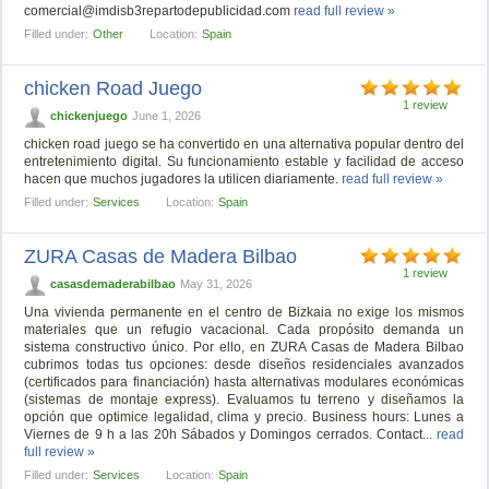
comercial@imdisb3repartodepublicidad.com
read full review »
Filled under:
Other
Location:
Spain
chicken Road Juego
1 review
chickenjuego
June 1, 2026
chicken road juego se ha convertido en una alternativa popular dentro del
entretenimiento digital. Su funcionamiento estable y facilidad de acceso
hacen que muchos jugadores la utilicen diariamente.
read full review »
Filled under:
Services
Location:
Spain
ZURA Casas de Madera Bilbao
1 review
casasdemaderabilbao
May 31, 2026
Una vivienda permanente en el centro de Bizkaia no exige los mismos
materiales que un refugio vacacional. Cada propósito demanda un
sistema constructivo único. Por ello, en ZURA Casas de Madera Bilbao
cubrimos todas tus opciones: desde diseños residenciales avanzados
(certificados para financiación) hasta alternativas modulares económicas
(sistemas de montaje express). Evaluamos tu terreno y diseñamos la
opción que optimice legalidad, clima y precio. Business hours: Lunes a
Viernes de 9 h a las 20h Sábados y Domingos cerrados. Contact...
read
full review »
Filled under:
Services
Location:
Spain