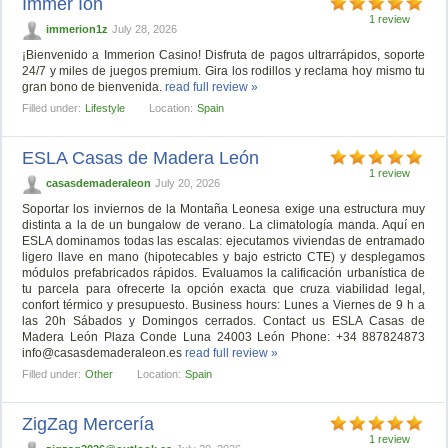
Immer Ion
1 review
immerion1z
July 28, 2026
¡Bienvenido a Immerion Casino! Disfruta de pagos ultrarrápidos, soporte
24/7 y miles de juegos premium. Gira los rodillos y reclama hoy mismo tu
gran bono de bienvenida.
read full review »
Filled under:
Lifestyle
Location:
Spain
ESLA Casas de Madera León
1 review
casasdemaderaleon
July 20, 2026
Soportar los inviernos de la Montaña Leonesa exige una estructura muy
distinta a la de un bungalow de verano. La climatología manda. Aquí en
ESLA dominamos todas las escalas: ejecutamos viviendas de entramado
ligero llave en mano (hipotecables y bajo estricto CTE) y desplegamos
módulos prefabricados rápidos. Evaluamos la calificación urbanística de
tu parcela para ofrecerte la opción exacta que cruza viabilidad legal,
confort térmico y presupuesto. Business hours: Lunes a Viernes de 9 h a
las 20h Sábados y Domingos cerrados. Contact us ESLA Casas de
Madera León Plaza Conde Luna 24003 León Phone: +34 887824873
info@casasdemaderaleon.es
read full review »
Filled under:
Other
Location:
Spain
ZigZag Mercería
1 review