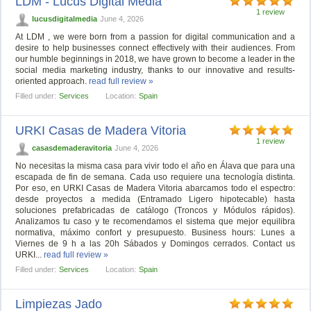
LDM - Lucus Digital Media
1 review
lucusdigitalmedia
June 4, 2026
At LDM , we were born from a passion for digital communication and a
desire to help businesses connect effectively with their audiences. From
our humble beginnings in 2018, we have grown to become a leader in the
social media marketing industry, thanks to our innovative and results-
oriented approach.
read full review »
Filled under:
Services
Location:
Spain
URKI Casas de Madera Vitoria
1 review
casasdemaderavitoria
June 4, 2026
No necesitas la misma casa para vivir todo el año en Álava que para una
escapada de fin de semana. Cada uso requiere una tecnología distinta.
Por eso, en URKI Casas de Madera Vitoria abarcamos todo el espectro:
desde proyectos a medida (Entramado Ligero hipotecable) hasta
soluciones prefabricadas de catálogo (Troncos y Módulos rápidos).
Analizamos tu caso y te recomendamos el sistema que mejor equilibra
normativa, máximo confort y presupuesto. Business hours: Lunes a
Viernes de 9 h a las 20h Sábados y Domingos cerrados. Contact us
URKI...
read full review »
Filled under:
Services
Location:
Spain
Limpiezas Jado