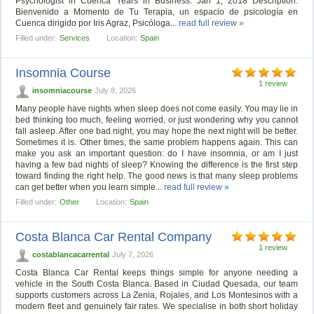
Psychologist in Cuenca Years in Business: Jan 1, 2018 Description:
Bienvenido a Momento de Tu Terapia, un espacio de psicología en
Cuenca dirigido por Iris Agraz, Psicóloga...
read full review »
Filled under:
Services
Location:
Spain
Insomnia Course
1 review
insomniacourse
July 8, 2026
Many people have nights when sleep does not come easily. You may lie in
bed thinking too much, feeling worried, or just wondering why you cannot
fall asleep. After one bad night, you may hope the next night will be better.
Sometimes it is. Other times, the same problem happens again. This can
make you ask an important question: do I have insomnia, or am I just
having a few bad nights of sleep? Knowing the difference is the first step
toward finding the right help. The good news is that many sleep problems
can get better when you learn simple...
read full review »
Filled under:
Other
Location:
Spain
Costa Blanca Car Rental Company
1 review
costablancacarrental
July 7, 2026
Costa Blanca Car Rental keeps things simple for anyone needing a
vehicle in the South Costa Blanca. Based in Ciudad Quesada, our team
supports customers across La Zenia, Rojales, and Los Montesinos with a
modern fleet and genuinely fair rates. We specialise in both short holiday