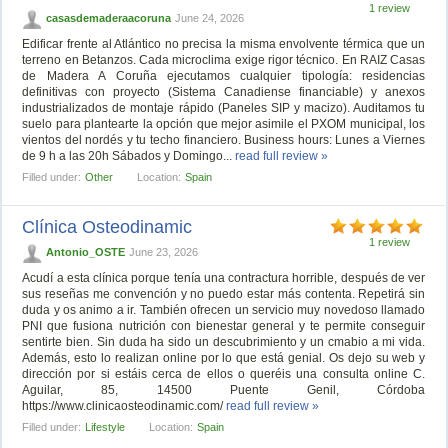
1 review
casasdemaderaacoruna
June 24, 2026
Edificar frente al Atlántico no precisa la misma envolvente térmica que un
terreno en Betanzos. Cada microclima exige rigor técnico. En RAIZ Casas
de Madera A Coruña ejecutamos cualquier tipología: residencias
definitivas con proyecto (Sistema Canadiense financiable) y anexos
industrializados de montaje rápido (Paneles SIP y macizo). Auditamos tu
suelo para plantearte la opción que mejor asimile el PXOM municipal, los
vientos del nordés y tu techo financiero. Business hours: Lunes a Viernes
de 9 h a las 20h Sábados y Domingo...
read full review »
Filled under:
Other
Location:
Spain
Clínica Osteodinamic
1 review
Antonio_OSTE
June 23, 2026
Acudí a esta clínica porque tenía una contractura horrible, después de ver
sus reseñas me convención y no puedo estar más contenta. Repetirá sin
duda y os animo a ir. También ofrecen un servicio muy novedoso llamado
PNI que fusiona nutrición con bienestar general y te permite conseguir
sentirte bien. Sin duda ha sido un descubrimiento y un cmabio a mi vida.
Además, esto lo realizan online por lo que está genial. Os dejo su web y
dirección por si estáis cerca de ellos o queréis una consulta online C.
Aguilar, 85, 14500 Puente Genil, Córdoba
https://www.clinicaosteodinamic.com/
read full review »
Filled under:
Lifestyle
Location:
Spain