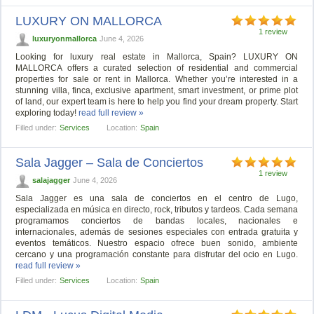
LUXURY ON MALLORCA
1 review
luxuryonmallorca
June 4, 2026
Looking for luxury real estate in Mallorca, Spain? LUXURY ON
MALLORCA offers a curated selection of residential and commercial
properties for sale or rent in Mallorca. Whether you’re interested in a
stunning villa, finca, exclusive apartment, smart investment, or prime plot
of land, our expert team is here to help you find your dream property. Start
exploring today!
read full review »
Filled under:
Services
Location:
Spain
Sala Jagger – Sala de Conciertos
1 review
salajagger
June 4, 2026
Sala Jagger es una sala de conciertos en el centro de Lugo,
especializada en música en directo, rock, tributos y tardeos. Cada semana
programamos conciertos de bandas locales, nacionales e
internacionales, además de sesiones especiales con entrada gratuita y
eventos temáticos. Nuestro espacio ofrece buen sonido, ambiente
cercano y una programación constante para disfrutar del ocio en Lugo.
read full review »
Filled under:
Services
Location:
Spain