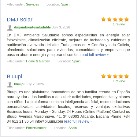
Filled under:
Services
Location:
Spain
DMJ Solar
1 review
dmjambientesaludable
July 3, 2026
En DMJ Ambiente Saludable somos especialistas en energía solar
fotovoltaica, climatización eficiente, mejoras de fachadas y cubiertas y
purificación avanzada del aire. Trabajamos en A Coruña y toda Galicia,
ofreciendo soluciones para viviendas, comunidades y empresas que
buscan ahorrar energía y mejorar el confort.
read full review »
Filled under:
Home & Garden
Location:
Spain
Bluupi
1 review
bluupi
July 2, 2026
Bluupi es una plataforma innovadora de ocio familiar creada en España
para ayudar a las familias a descubrir actividades, experiencias y planes
con niños. La plataforma combina inteligencia artificial, recomendaciones
personalizadas, actividades locales, reservas y ventajas exclusivas
Business hours: Monday – Sunday: 24 Hours (Online Platform) Contact us
Bluupi Avenida Maisonnave, 41, 3º, 03003 Alicante, España Phone: +34
34 612 21 36 54
info@bluupi.com
read full review »
Filled under:
Entertainment
Location:
Spain