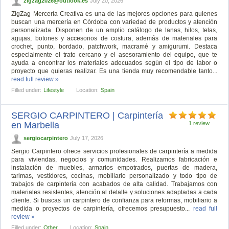
zigzag2026@outlook.es
July 20, 2026
ZigZag Mercería Creativa es una de las mejores opciones para quienes
buscan una mercería en Córdoba con variedad de productos y atención
personalizada. Disponen de un amplio catálogo de lanas, hilos, telas,
agujas, botones y accesorios de costura, además de materiales para
crochet, punto, bordado, patchwork, macramé y amigurumi. Destaca
especialmente el trato cercano y el asesoramiento del equipo, que te
ayuda a encontrar los materiales adecuados según el tipo de labor o
proyecto que quieras realizar. Es una tienda muy recomendable tanto...
read full review »
Filled under:
Lifestyle
Location:
Spain
SERGIO CARPINTERO | Carpintería
en Marbella
1 review
sergiocarpintero
July 17, 2026
Sergio Carpintero ofrece servicios profesionales de carpintería a medida
para viviendas, negocios y comunidades. Realizamos fabricación e
instalación de muebles, armarios empotrados, puertas de madera,
tarimas, vestidores, cocinas, mobiliario personalizado y todo tipo de
trabajos de carpintería con acabados de alta calidad. Trabajamos con
materiales resistentes, atención al detalle y soluciones adaptadas a cada
cliente. Si buscas un carpintero de confianza para reformas, mobiliario a
medida o proyectos de carpintería, ofrecemos presupuesto...
read full
review »
Filled under:
Other
Location:
Spain