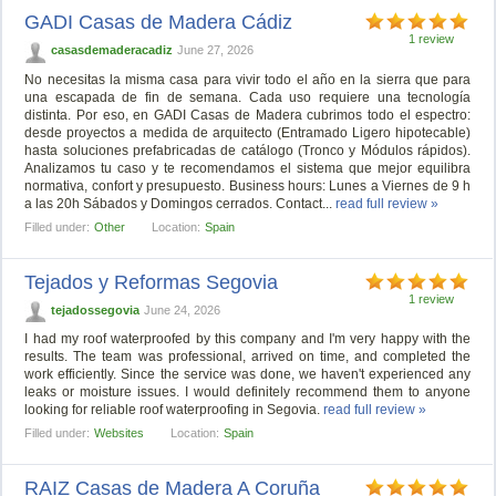
GADI Casas de Madera Cádiz
1 review
casasdemaderacadiz
June 27, 2026
No necesitas la misma casa para vivir todo el año en la sierra que para
una escapada de fin de semana. Cada uso requiere una tecnología
distinta. Por eso, en GADI Casas de Madera cubrimos todo el espectro:
desde proyectos a medida de arquitecto (Entramado Ligero hipotecable)
hasta soluciones prefabricadas de catálogo (Tronco y Módulos rápidos).
Analizamos tu caso y te recomendamos el sistema que mejor equilibra
normativa, confort y presupuesto. Business hours: Lunes a Viernes de 9 h
a las 20h Sábados y Domingos cerrados. Contact...
read full review »
Filled under:
Other
Location:
Spain
Tejados y Reformas Segovia
1 review
tejadossegovia
June 24, 2026
I had my roof waterproofed by this company and I'm very happy with the
results. The team was professional, arrived on time, and completed the
work efficiently. Since the service was done, we haven't experienced any
leaks or moisture issues. I would definitely recommend them to anyone
looking for reliable roof waterproofing in Segovia.
read full review »
Filled under:
Websites
Location:
Spain
RAIZ Casas de Madera A Coruña