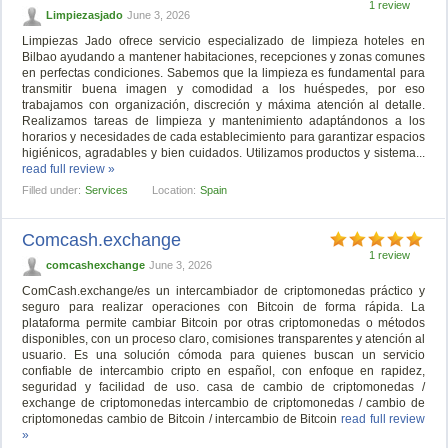
1 review
Limpiezasjado
June 3, 2026
Limpiezas Jado ofrece servicio especializado de limpieza hoteles en
Bilbao ayudando a mantener habitaciones, recepciones y zonas comunes
en perfectas condiciones. Sabemos que la limpieza es fundamental para
transmitir buena imagen y comodidad a los huéspedes, por eso
trabajamos con organización, discreción y máxima atención al detalle.
Realizamos tareas de limpieza y mantenimiento adaptándonos a los
horarios y necesidades de cada establecimiento para garantizar espacios
higiénicos, agradables y bien cuidados. Utilizamos productos y sistema...
read full review »
Filled under:
Services
Location:
Spain
Comcash.exchange
1 review
comcashexchange
June 3, 2026
ComCash.exchange/es un intercambiador de criptomonedas práctico y
seguro para realizar operaciones con Bitcoin de forma rápida. La
plataforma permite cambiar Bitcoin por otras criptomonedas o métodos
disponibles, con un proceso claro, comisiones transparentes y atención al
usuario. Es una solución cómoda para quienes buscan un servicio
confiable de intercambio cripto en español, con enfoque en rapidez,
seguridad y facilidad de uso. casa de cambio de criptomonedas /
exchange de criptomonedas intercambio de criptomonedas / cambio de
criptomonedas cambio de Bitcoin / intercambio de Bitcoin
read full review
»