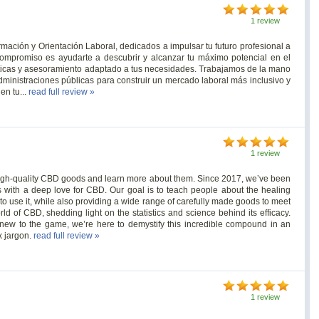
1 review
mación y Orientación Laboral, dedicados a impulsar tu futuro profesional a
ompromiso es ayudarte a descubrir y alcanzar tu máximo potencial en el
ticas y asesoramiento adaptado a tus necesidades. Trabajamos de la mano
ministraciones públicas para construir un mercado laboral más inclusivo y
en tu...
read full review »
1 review
gh-quality CBD goods and learn more about them. Since 2017, we’ve been
 with a deep love for CBD. Our goal is to teach people about the healing
o use it, while also providing a wide range of carefully made goods to meet
ld of CBD, shedding light on the statistics and science behind its efficacy.
ew to the game, we’re here to demystify this incredible compound in an
x jargon.
read full review »
1 review