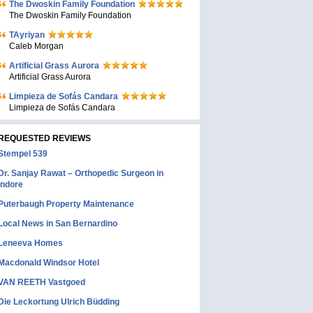
The Dwoskin Family Foundation
The Dwoskin Family Foundation
TAyriyan
Caleb Morgan
Artificial Grass Aurora
Artificial Grass Aurora
Limpieza de Sofás Candara
Limpieza de Sofás Candara
REQUESTED REVIEWS
Stempel 539
Dr. Sanjay Rawat – Orthopedic Surgeon in
Indore
Puterbaugh Property Maintenance
Local News in San Bernardino
Leneeva Homes
Macdonald Windsor Hotel
VAN REETH Vastgoed
Die Leckortung Ulrich Büdding