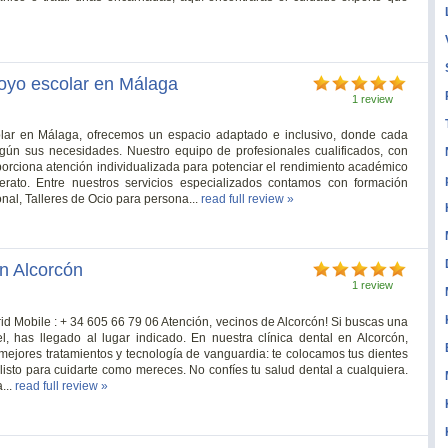
poyo escolar en Málaga
1 review
olar en Málaga, ofrecemos un espacio adaptado e inclusivo, donde cada
egún sus necesidades. Nuestro equipo de profesionales cualificados, con
oporciona atención individualizada para potenciar el rendimiento académico
erato. Entre nuestros servicios especializados contamos con formación
nal, Talleres de Ocio para persona...
read full review »
en Alcorcón
1 review
id Mobile : + 34 605 66 79 06 Atención, vecinos de Alcorcón! Si buscas una
l, has llegado al lugar indicado. En nuestra clínica dental en Alcorcón,
mejores tratamientos y tecnología de vanguardia: te colocamos tus dientes
listo para cuidarte como mereces. No confíes tu salud dental a cualquiera.
...
read full review »