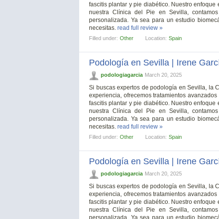
fascitis plantar y pie diabético. Nuestro enfoque
nuestra Clínica del Pie en Sevilla, contamo
personalizada. Ya sea para un estudio biomecá
necesitas.
read full review »
Filled under:
Other
Location:
Spain
Podología en Sevilla | Irene Garc
podologiagarcia
March 20, 2025
Si buscas expertos de podología en Sevilla, la 
experiencia, ofrecemos tratamientos avanzados 
fascitis plantar y pie diabético. Nuestro enfoque
nuestra Clínica del Pie en Sevilla, contamo
personalizada. Ya sea para un estudio biomecá
necesitas.
read full review »
Filled under:
Other
Location:
Spain
Podología en Sevilla | Irene Garc
podologiagarcia
March 20, 2025
Si buscas expertos de podología en Sevilla, la 
experiencia, ofrecemos tratamientos avanzados 
fascitis plantar y pie diabético. Nuestro enfoque
nuestra Clínica del Pie en Sevilla, contamo
personalizada. Ya sea para un estudio biomecá