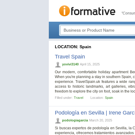
"Consum
LOCATION: Spain
Travel Spain
yovivi3140
April 15, 2025
Our modern, comfortable holiday apartment Be
When you're planning a stay in southern Spain, 
experience. TravelSpain.uk features a wide range
access to historic landmarks, art galleries, vib
freedom to explore the city on foot, soak in the loc
Filled under:
Travel
Location:
Spain
Podología en Sevilla | Irene Garc
podologiagarcia
March 20, 2025
Si buscas expertos de podología en Sevilla, la 
experiencia, ofrecemos tratamientos avanzados 