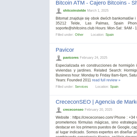
Bitcoin ATM - Cajero Bitcoins - Sh
shitcoinstelde
March 1, 2025
Bitomat znajduje się obok dwóch bankomatów i 
35212 Telde, Las Palmas, Spain Phone: +
soporte@shitcoins.club
Hours: Mon-Sat : 9AM - 
Filled under:
Other
Location:
Spain
Pavicor
pavicores
February 24, 2025
Especializada en construcciones de hormigón i
viviendas y jardines. Related Search: Hormig
Business hour: Monday to Friday 8am-6pm, Satu
Years: Founded 2011
read full review »
Filled under:
Services
Location:
Spain
CrececonSEO | Agencia de Marke
crececonseo
February 20, 2025
Website : https://crececonseo.com/ Phone : +3
prometemos fórmulas mágicas, sino estrategi
destacar en los primeros puestos de Google, capt
al lugar indicado. Somos expertos en diseñar 
combinando experiencia técnica, análisis riguros