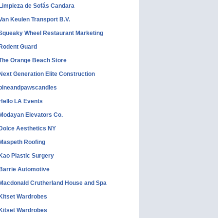
Limpieza de Sofás Candara
Van Keulen Transport B.V.
Squeaky Wheel Restaurant Marketing
Rodent Guard
The Orange Beach Store
Next Generation Elite Construction
pineandpawscandles
Hello LA Events
Modayan Elevators Co.
Dolce Aesthetics NY
Maspeth Roofing
Kao Plastic Surgery
Barrie Automotive
Macdonald Crutherland House and Spa
Kitset Wardrobes
Kitset Wardrobes