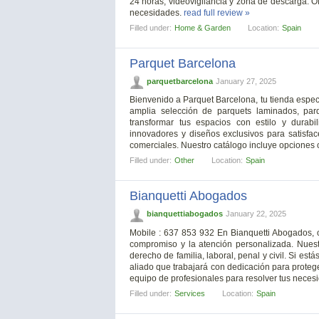
24 horas, videovigilancia y zona de descarga. 
necesidades.
read full review »
Filled under:
Home & Garden
Location:
Spain
Parquet Barcelona
parquetbarcelona
January 27, 2025
Bienvenido a Parquet Barcelona, tu tienda espe
amplia selección de parquets laminados, parq
transformar tus espacios con estilo y durab
innovadores y diseños exclusivos para satisfac
comerciales. Nuestro catálogo incluye opciones 
Filled under:
Other
Location:
Spain
Bianquetti Abogados
bianquettiabogados
January 22, 2025
Mobile : 637 853 932 En Bianquetti Abogados, o
compromiso y la atención personalizada. Nuest
derecho de familia, laboral, penal y civil. Si e
aliado que trabajará con dedicación para protege
equipo de profesionales para resolver tus neces
Filled under:
Services
Location:
Spain