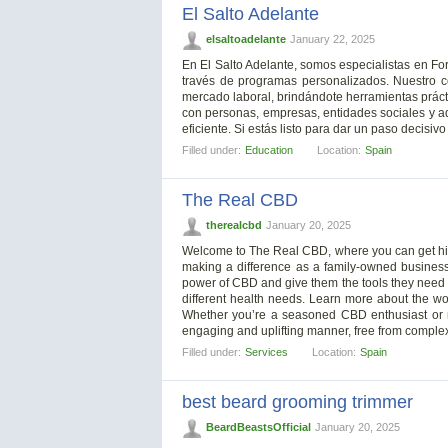
El Salto Adelante
elsaltoadelante
January 22, 2025
En El Salto Adelante, somos especialistas en For
través de programas personalizados. Nuestro c
mercado laboral, brindándote herramientas prác
con personas, empresas, entidades sociales y ad
eficiente. Si estás listo para dar un paso decisivo 
Filled under:
Education
Location:
Spain
The Real CBD
therealcbd
January 20, 2025
Welcome to The Real CBD, where you can get hi
making a difference as a family-owned business
power of CBD and give them the tools they need t
different health needs. Learn more about the wor
Whether you’re a seasoned CBD enthusiast or n
engaging and uplifting manner, free from comple
Filled under:
Services
Location:
Spain
best beard grooming trimmer
BeardBeastsOfficial
January 20, 2025