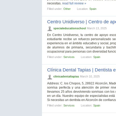
necesitas.
read full review »
Filled under:
Other
Location:
Spain
Centro Unidiverso | Centro de a
specialeducationschool
March 13, 2025
En Centro Unidiverso, tu centro de apoyo esc
estudiante recibe un refuerzo personalizado s
experiencia en el ámbito educativo y social, pr
de alumnos de primaria, secundaria y bachill
ocupacional para personas con diversidad funcio
Filled under:
Services
Location:
Spain
Clínica Dental Tapias | Dentista 
clinicadentaltapias
March 10, 2025
Address: C. los Chopos, 5, 28922 Alcorcón, Madr
sonrisa perfecta y una atención de primer nive
llevamos 25 años devolviendo sonrisas con los 
en un día. Nuestro equipo de especialistas está 
Si necesitas un dentista en Alcorcón de confianza
Filled under:
Services
Location:
Spain