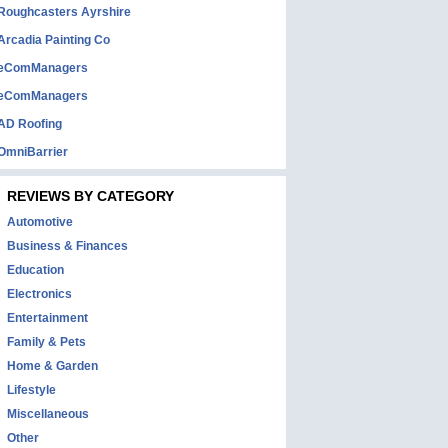
Roughcasters Ayrshire
Arcadia Painting Co
eComManagers
eComManagers
AD Roofing
OmniBarrier
REVIEWS BY CATEGORY
Automotive
Business & Finances
Education
Electronics
Entertainment
Family & Pets
Home & Garden
Lifestyle
Miscellaneous
Other