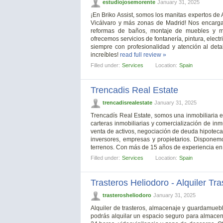
estudiojosemorente
January 31, 2025
¡En Briko Assist, somos los manitas expertos d
Vicálvaro y más zonas de Madrid! Nos encarga
reformas de baños, montaje de muebles y m
ofrecemos servicios de fontanería, pintura, electr
siempre con profesionalidad y atención al deta
increíbles!
read full review »
Filled under:
Services
Location:
Spain
Trencadis Real Estate
trencadisrealestate
January 31, 2025
Trencadís Real Estate, somos una inmobiliaria en
carteras inmobiliarias y comercialización de i
venta de activos, negociación de deuda hipotecar
inversores, empresas y propietarios. Disponemo
terrenos. Con más de 15 años de experiencia en
Filled under:
Services
Location:
Spain
Trasteros Heliodoro - Alquiler Tr
trasterosheliodoro
January 31, 2025
Alquiler de trasteros, almacenaje y guardamueble
podrás alquilar un espacio seguro para almacena