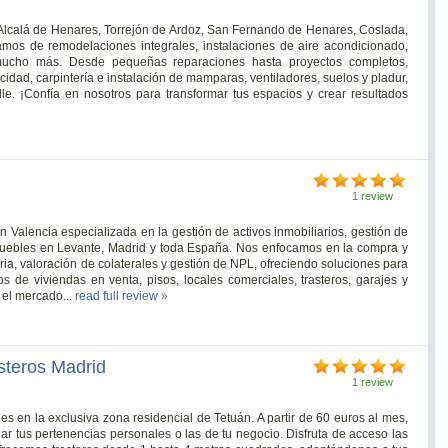
e Alcalá de Henares, Torrejón de Ardoz, San Fernando de Henares, Coslada,
mos de remodelaciones integrales, instalaciones de aire acondicionado,
ucho más. Desde pequeñas reparaciones hasta proyectos completos,
icidad, carpintería e instalación de mamparas, ventiladores, suelos y pladur,
lle. ¡Confía en nosotros para transformar tus espacios y crear resultados
1 review
 Valencia especializada en la gestión de activos inmobiliarios, gestión de
nmuebles en Levante, Madrid y toda España. Nos enfocamos en la compra y
ia, valoración de colaterales y gestión de NPL, ofreciendo soluciones para
s de viviendas en venta, pisos, locales comerciales, trasteros, garajes y
 el mercado...
read full review »
asteros Madrid
1 review
s en la exclusiva zona residencial de Tetuán. A partir de 60 euros al mes,
r tus pertenencias personales o las de tu negocio. Disfruta de acceso las