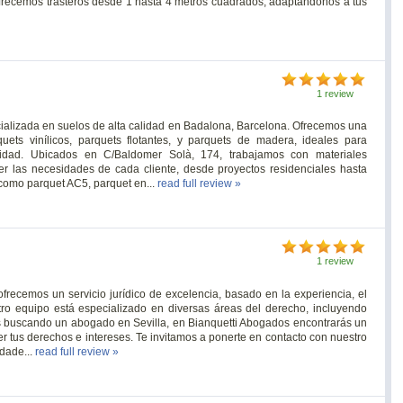
Ofrecemos trasteros desde 1 hasta 4 metros cuadrados, adaptándonos a tus
1 review
cializada en suelos de alta calidad en Badalona, Barcelona. Ofrecemos una
uets vinílicos, parquets flotantes, y parquets de madera, ideales para
ilidad. Ubicados en C/Baldomer Solà, 174, trabajamos con materiales
er las necesidades de cada cliente, desde proyectos residenciales hasta
como parquet AC5, parquet en...
read full review »
1 review
frecemos un servicio jurídico de excelencia, basado en la experiencia, el
ro equipo está especializado en diversas áreas del derecho, incluyendo
stás buscando un abogado en Sevilla, en Bianquetti Abogados encontrarás un
r tus derechos e intereses. Te invitamos a ponerte en contacto con nuestro
idade...
read full review »