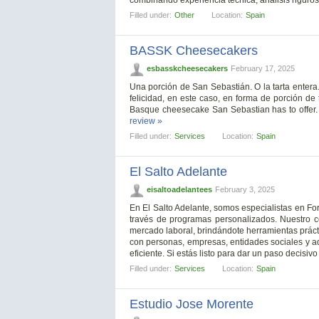
Filled under:
Other
Location:
Spain
BASSK Cheesecakers
esbasskcheesecakers
February 17, 2025
Una porción de San Sebastián. O la tarta entera
felicidad, en este caso, en forma de porción de 
Basque cheesecake San Sebastian has to offer. 
review »
Filled under:
Services
Location:
Spain
El Salto Adelante
eisaltoadelantees
February 3, 2025
En El Salto Adelante, somos especialistas en For
través de programas personalizados. Nuestro c
mercado laboral, brindándote herramientas prác
con personas, empresas, entidades sociales y ad
eficiente. Si estás listo para dar un paso decisivo 
Filled under:
Services
Location:
Spain
Estudio Jose Morente