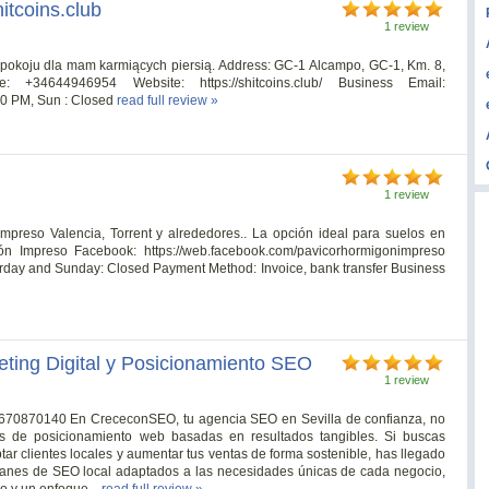
itcoins.club
1 review
pokoju dla mam karmiących piersią. Address: GC-1 Alcampo, GC-1, Km. 8,
34644946954 Website: https://shitcoins.club/ Business Email:
10 PM, Sun : Closed
read full review »
1 review
mpreso Valencia, Torrent y alrededores.. La opción ideal para suelos en
ón Impreso Facebook: https://web.facebook.com/pavicorhormigonimpreso
rday and Sunday: Closed Payment Method: Invoice, bank transfer Business
ting Digital y Posicionamiento SEO
1 review
4 670870140 En CrececonSEO, tu agencia SEO en Sevilla de confianza, no
as de posicionamiento web basadas en resultados tangibles. Si buscas
ar clientes locales y aumentar tus ventas de forma sostenible, has llegado
planes de SEO local adaptados a las necesidades únicas de cada negocio,
o y un enfoque...
read full review »