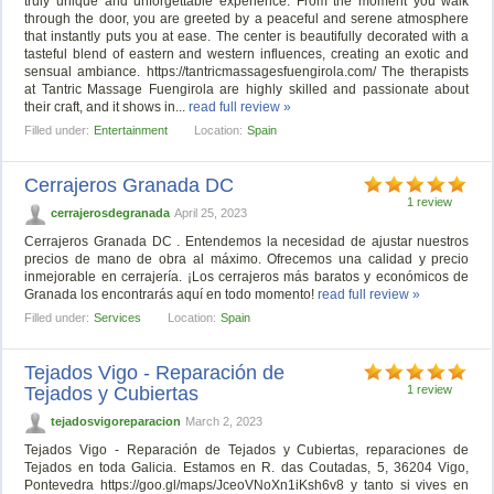
truly unique and unforgettable experience. From the moment you walk
through the door, you are greeted by a peaceful and serene atmosphere
that instantly puts you at ease. The center is beautifully decorated with a
tasteful blend of eastern and western influences, creating an exotic and
sensual ambiance. https://tantricmassagesfuengirola.com/ The therapists
at Tantric Massage Fuengirola are highly skilled and passionate about
their craft, and it shows in...
read full review »
Filled under:
Entertainment
Location:
Spain
Cerrajeros Granada DC
1 review
cerrajerosdegranada
April 25, 2023
Cerrajeros Granada DC . Entendemos la necesidad de ajustar nuestros
precios de mano de obra al máximo. Ofrecemos una calidad y precio
inmejorable en cerrajería. ¡Los cerrajeros más baratos y económicos de
Granada los encontrarás aquí en todo momento!
read full review »
Filled under:
Services
Location:
Spain
Tejados Vigo - Reparación de
Tejados y Cubiertas
1 review
tejadosvigoreparacion
March 2, 2023
Tejados Vigo - Reparación de Tejados y Cubiertas, reparaciones de
Tejados en toda Galicia. Estamos en R. das Coutadas, 5, 36204 Vigo,
Pontevedra https://goo.gl/maps/JceoVNoXn1iKsh6v8 y tanto si vives en