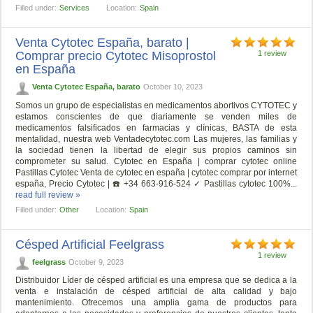
Filled under:
Services
Location:
Spain
Venta Cytotec España, barato |
Comprar precio Cytotec Misoprostol
1 review
en España
Venta Cytotec España, barato
October 10, 2023
Somos un grupo de especialistas en medicamentos abortivos CYTOTEC y
estamos conscientes de que diariamente se venden miles de
medicamentos falsificados en farmacias y clínicas, BASTA de esta
mentalidad, nuestra web Ventadecytotec.com Las mujeres, las familias y
la sociedad tienen la libertad de elegir sus propios caminos sin
comprometer su salud. Cytotec en España | comprar cytotec online
Pastillas Cytotec Venta de cytotec en españa | cytotec comprar por internet
españa, Precio Cytotec | ☎️ +34 663-916-524 ✓ Pastillas cytotec 100%...
read full review »
Filled under:
Other
Location:
Spain
Césped Artificial Feelgrass
1 review
feelgrass
October 9, 2023
Distribuidor Líder de césped artificial es una empresa que se dedica a la
venta e instalación de césped artificial de alta calidad y bajo
mantenimiento. Ofrecemos una amplia gama de productos para