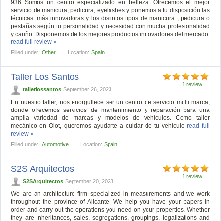
936 Somos un centro especializado en belleza. Ofrecemos el mejor
servicio de manicura, pedicura, eyelashes y ponemos a tu disposición las
técnicas. más innovadoras y los distintos tipos de manicura , pedicura o
pestañas según tu personalidad y necesidad con mucha profesionalidad
y cariño. Disponemos de los mejores productos innovadores del mercado.
read full review »
Filled under:
Other
Location:
Spain
Taller Los Santos
1 review
tallerlossantos
September 26, 2023
En nuestro taller, nos enorgullece ser un centro de servicio multi marca,
donde ofrecemos servicios de mantenimiento y reparación para una
amplia variedad de marcas y modelos de vehículos. Como taller
mecánico en Olot, queremos ayudarte a cuidar de tu vehículo
read full
review »
Filled under:
Automotive
Location:
Spain
S2S Arquitectos
1 review
S2SArquitectos
September 20, 2023
We are an architecture firm specialized in measurements and we work
throughout the province of Alicante. We help you have your papers in
order and carry out the operations you need on your properties. Whether
they are inheritances, sales, segregations, groupings, legalizations and