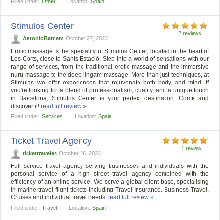
Filled under:
Other
Location:
Spain
Stimulos Center
2 reviews
AntonioBardem
October 27, 2023
Erotic massage is the speciality of Stimulos Center, located in the heart of
Les Corts, close to Sants Estació. Step into a world of sensations with our
range of services, from the traditional erotic massage and the immersive
nuru massage to the deep lingam massage. More than just techniques, at
Stimulos we offer experiences that rejuvenate both body and mind. If
you're looking for a blend of professionalism, quality, and a unique touch
in Barcelona, Stimulos Center is your perfect destination. Come and
discover it!
read full review »
Filled under:
Services
Location:
Spain
Ticket Travel Agency
1 review
tickettraveles
October 26, 2023
Full service travel agency serving businesses and individuals with the
personal service of a high street travel agency combined with the
efficiency of an online service. We serve a global client base, specialising
in marine travel flight tickets including Travel Insurance, Business Travel,
Cruises and individual travel needs.
read full review »
Filled under:
Travel
Location:
Spain