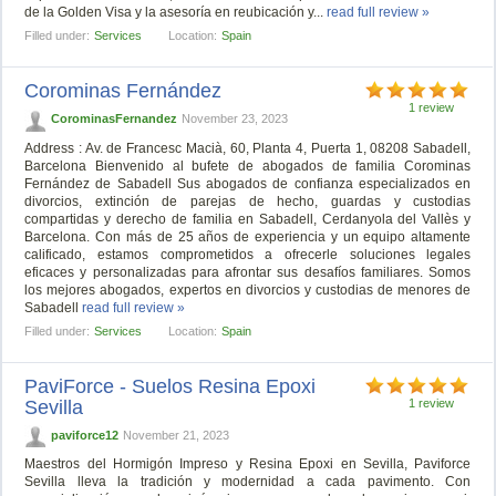
de la Golden Visa y la asesoría en reubicación y...
read full review »
Filled under:
Services
Location:
Spain
Corominas Fernández
1 review
CorominasFernandez
November 23, 2023
Address : Av. de Francesc Macià, 60, Planta 4, Puerta 1, 08208 Sabadell,
Barcelona Bienvenido al bufete de abogados de familia Corominas
Fernández de Sabadell Sus abogados de confianza especializados en
divorcios, extinción de parejas de hecho, guardas y custodias
compartidas y derecho de familia en Sabadell, Cerdanyola del Vallès y
Barcelona. Con más de 25 años de experiencia y un equipo altamente
calificado, estamos comprometidos a ofrecerle soluciones legales
eficaces y personalizadas para afrontar sus desafíos familiares. Somos
los mejores abogados, expertos en divorcios y custodias de menores de
Sabadell
read full review »
Filled under:
Services
Location:
Spain
PaviForce - Suelos Resina Epoxi
Sevilla
1 review
paviforce12
November 21, 2023
Maestros del Hormigón Impreso y Resina Epoxi en Sevilla, Paviforce
Sevilla lleva la tradición y modernidad a cada pavimento. Con