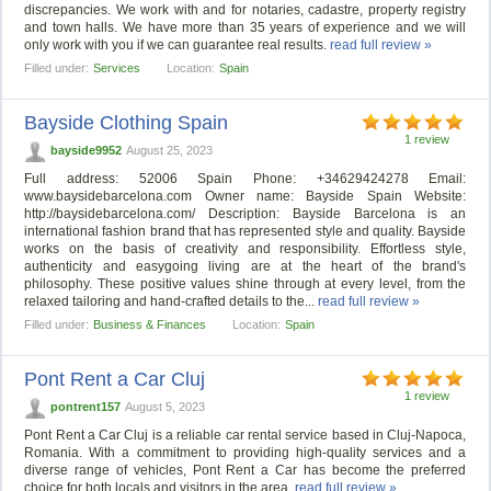
discrepancies. We work with and for notaries, cadastre, property registry
and town halls. We have more than 35 years of experience and we will
only work with you if we can guarantee real results.
read full review »
Filled under:
Services
Location:
Spain
Bayside Clothing Spain
1 review
bayside9952
August 25, 2023
Full address: 52006 Spain Phone: +34629424278 Email:
www.baysidebarcelona.com Owner name: Bayside Spain Website:
http://baysidebarcelona.com/ Description: Bayside Barcelona is an
international fashion brand that has represented style and quality. Bayside
works on the basis of creativity and responsibility. Effortless style,
authenticity and easygoing living are at the heart of the brand's
philosophy. These positive values shine through at every level, from the
relaxed tailoring and hand-crafted details to the...
read full review »
Filled under:
Business & Finances
Location:
Spain
Pont Rent a Car Cluj
1 review
pontrent157
August 5, 2023
Pont Rent a Car Cluj is a reliable car rental service based in Cluj-Napoca,
Romania. With a commitment to providing high-quality services and a
diverse range of vehicles, Pont Rent a Car has become the preferred
choice for both locals and visitors in the area.
read full review »