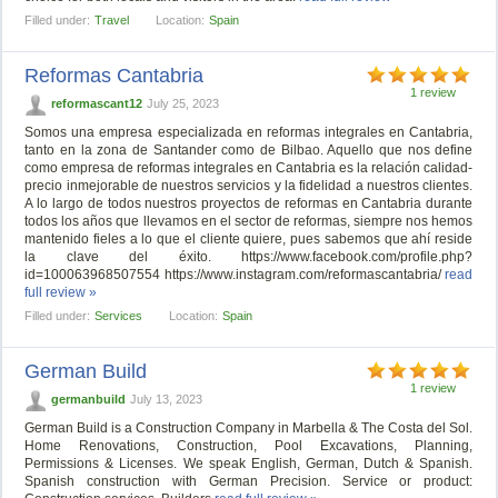
Filled under:
Travel
Location:
Spain
Reformas Cantabria
1 review
reformascant12
July 25, 2023
Somos una empresa especializada en reformas integrales en Cantabria,
tanto en la zona de Santander como de Bilbao. Aquello que nos define
como empresa de reformas integrales en Cantabria es la relación calidad-
precio inmejorable de nuestros servicios y la fidelidad a nuestros clientes.
A lo largo de todos nuestros proyectos de reformas en Cantabria durante
todos los años que llevamos en el sector de reformas, siempre nos hemos
mantenido fieles a lo que el cliente quiere, pues sabemos que ahí reside
la clave del éxito. https://www.facebook.com/profile.php?
id=100063968507554 https://www.instagram.com/reformascantabria/
read
full review »
Filled under:
Services
Location:
Spain
German Build
1 review
germanbuild
July 13, 2023
German Build is a Construction Company in Marbella & The Costa del Sol.
Home Renovations, Construction, Pool Excavations, Planning,
Permissions & Licenses. We speak English, German, Dutch & Spanish.
Spanish construction with German Precision. Service or product: