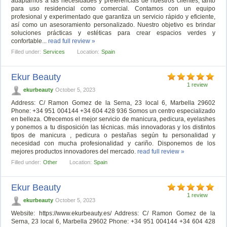
adaptarnos a las necesidades y preferencias de nuestros clientes, tanto
para uso residencial como comercial. Contamos con un equipo
profesional y experimentado que garantiza un servicio rápido y eficiente,
así como un asesoramiento personalizado. Nuestro objetivo es brindar
soluciones prácticas y estéticas para crear espacios verdes y
confortable...
read full review »
Filled under:
Services
Location:
Spain
Ekur Beauty
1 review
ekurbeauty
October 5, 2023
Address: C/ Ramon Gomez de la Serna, 23 local 6, Marbella 29602
Phone: +34 951 004144 +34 604 428 936 Somos un centro especializado
en belleza. Ofrecemos el mejor servicio de manicura, pedicura, eyelashes
y ponemos a tu disposición las técnicas. más innovadoras y los distintos
tipos de manicura , pedicura o pestañas según tu personalidad y
necesidad con mucha profesionalidad y cariño. Disponemos de los
mejores productos innovadores del mercado.
read full review »
Filled under:
Other
Location:
Spain
Ekur Beauty
1 review
ekurbeauty
October 5, 2023
Website: https://www.ekurbeauty.es/ Address: C/ Ramon Gomez de la
Serna, 23 local 6, Marbella 29602 Phone: +34 951 004144 +34 604 428