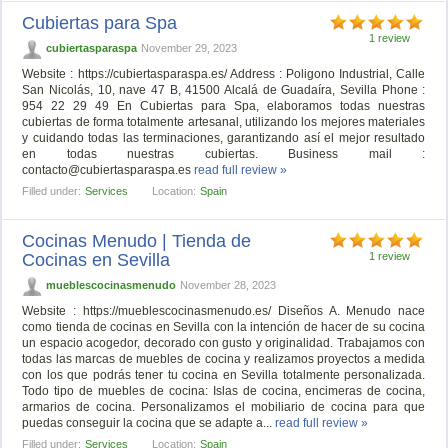
Cubiertas para Spa
1 review
cubiertasparaspa
November 29, 2023
Website : https://cubiertasparaspa.es/ Address : Poligono Industrial, Calle
San Nicolás, 10, nave 47 B, 41500 Alcalá de Guadaíra, Sevilla Phone :
954 22 29 49 En Cubiertas para Spa, elaboramos todas nuestras
cubiertas de forma totalmente artesanal, utilizando los mejores materiales
y cuidando todas las terminaciones, garantizando así el mejor resultado
en todas nuestras cubiertas. Business mail :
contacto@cubiertasparaspa.es
read full review »
Filled under:
Services
Location:
Spain
Cocinas Menudo | Tienda de
Cocinas en Sevilla
1 review
mueblescocinasmenudo
November 28, 2023
Website : https://mueblescocinasmenudo.es/ Diseños A. Menudo nace
como tienda de cocinas en Sevilla con la intención de hacer de su cocina
un espacio acogedor, decorado con gusto y originalidad. Trabajamos con
todas las marcas de muebles de cocina y realizamos proyectos a medida
con los que podrás tener tu cocina en Sevilla totalmente personalizada.
Todo tipo de muebles de cocina: Islas de cocina, encimeras de cocina,
armarios de cocina. Personalizamos el mobiliario de cocina para que
puedas conseguir la cocina que se adapte a...
read full review »
Filled under:
Services
Location:
Spain