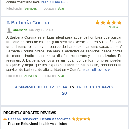
commitment and love.
read full review »
Filled under:
Services
Location:
Spain
A Barbería Coruña
1 review
abarberia
January 12, 2023
A Barbería Coruña es el lugar ideal para aquellos hombres que buscan
un corte de pelo de calidad y un servicio excepcional en A Coruña. Con
un ambiente relajado y un equipo de barberos altamente capacitados, A
Barbería Coruña ofrece una amplia variedad de servicios, desde cortes
de cabello tradicionales hasta diseños modernos y personalizados. En
resumen, A Barbería de Luís es un lugar donde los hombres pueden
relajarse y dejar que los expertos cuiden de su cabello, brindando un
servicio de barbería de alta calidad en A Coruña.
read full review »
Filled under:
Services
Location:
Spain
« previous
10
11
12
13
14
15
16
17
18
19
next »
20
RECENTLY UPDATED REVIEWS
Beacon Behavioral Health Associates
Beacon Behavioral Health Associates