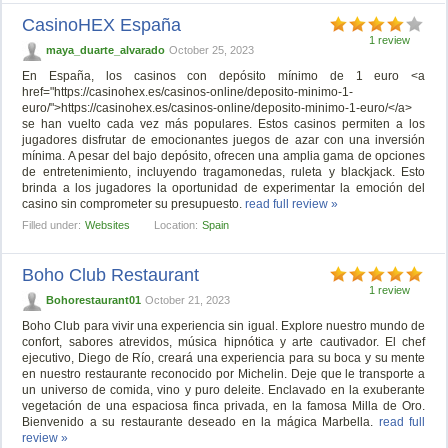
CasinoHEX España
1 review
maya_duarte_alvarado
October 25, 2023
En España, los casinos con depósito mínimo de 1 euro <a
href="https://casinohex.es/casinos-online/deposito-minimo-1-
euro/">https://casinohex.es/casinos-online/deposito-minimo-1-euro/</a>
se han vuelto cada vez más populares. Estos casinos permiten a los
jugadores disfrutar de emocionantes juegos de azar con una inversión
mínima. A pesar del bajo depósito, ofrecen una amplia gama de opciones
de entretenimiento, incluyendo tragamonedas, ruleta y blackjack. Esto
brinda a los jugadores la oportunidad de experimentar la emoción del
casino sin comprometer su presupuesto.
read full review »
Filled under:
Websites
Location:
Spain
Boho Club Restaurant
1 review
Bohorestaurant01
October 21, 2023
Boho Club para vivir una experiencia sin igual. Explore nuestro mundo de
confort, sabores atrevidos, música hipnótica y arte cautivador. El chef
ejecutivo, Diego de Río, creará una experiencia para su boca y su mente
en nuestro restaurante reconocido por Michelin. Deje que le transporte a
un universo de comida, vino y puro deleite. Enclavado en la exuberante
vegetación de una espaciosa finca privada, en la famosa Milla de Oro.
Bienvenido a su restaurante deseado en la mágica Marbella.
read full
review »