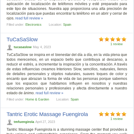
aplicación de localización de teléfonos móviles y esté preparado para
este tipo de situaciones. Nuestra app proporciona una alta precisión de
localización para que puedas encontrar tu teléfono en un abrir y cerrar de
ojos.
read full review »
Filled under:
Electronics
Location:
Spain
TuCaSaSlow
1 review
tucasaslow
May 4, 2023
TuCaSaSlow se inspira en el bienestar del día a día, en la vida plena que
todos merecemos, en un espacio bello que contribuya al descanso, a
reducir el estrés, a incrementar la inspiración y la concentración. A través
de estas influencias creamos Interiores Slow, sencillos, naturales, llenos
de detalles personales y objetos naturales, suaves toques de color y
encanto que abrazan la forma de vida de las personas porque sabemos
que los espacios que habitamos influyen en nosotros y nuestras
relaciones personales y profesionales y afecta directamente a nuestro
estado de ánimo.
read full review »
Filled under:
Home & Garden
Location:
Spain
Tantric Erotic Massage Fuengirola
1 review
tmfuengirola
April 27, 2023
Tantric Massage Fuengirola is a stunning massage center that provides a