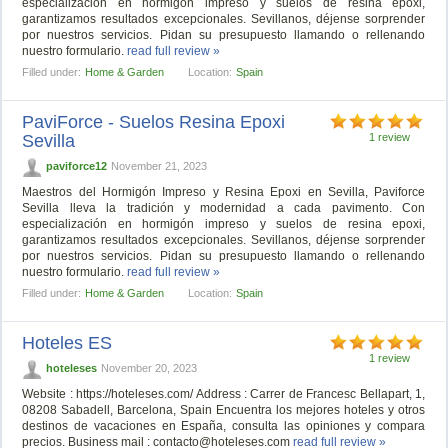
especialización en hormigón impreso y suelos de resina epoxi,
garantizamos resultados excepcionales. Sevillanos, déjense sorprender
por nuestros servicios. Pidan su presupuesto llamando o rellenando
nuestro formulario.
read full review »
Filled under:
Home & Garden
Location:
Spain
PaviForce - Suelos Resina Epoxi
Sevilla
1 review
paviforce12
November 21, 2023
Maestros del Hormigón Impreso y Resina Epoxi en Sevilla, Paviforce
Sevilla lleva la tradición y modernidad a cada pavimento. Con
especialización en hormigón impreso y suelos de resina epoxi,
garantizamos resultados excepcionales. Sevillanos, déjense sorprender
por nuestros servicios. Pidan su presupuesto llamando o rellenando
nuestro formulario.
read full review »
Filled under:
Home & Garden
Location:
Spain
Hoteles ES
1 review
hoteleses
November 20, 2023
Website : https://hoteleses.com/ Address : Carrer de Francesc Bellapart, 1,
08208 Sabadell, Barcelona, Spain Encuentra los mejores hoteles y otros
destinos de vacaciones en España, consulta las opiniones y compara
precios. Business mail :
contacto@hoteleses.com
read full review »