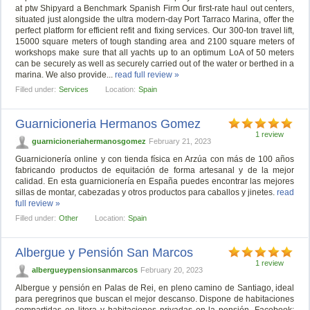
at ptw Shipyard a Benchmark Spanish Firm Our first-rate haul out centers,
situated just alongside the ultra modern-day Port Tarraco Marina, offer the
perfect platform for efficient refit and fixing services. Our 300-ton travel lift,
15000 square meters of tough standing area and 2100 square meters of
workshops make sure that all yachts up to an optimum LoA of 50 meters
can be securely as well as securely carried out of the water or berthed in a
marina. We also provide...
read full review »
Filled under:
Services
Location:
Spain
Guarnicioneria Hermanos Gomez
1 review
guarnicioneriahermanosgomez
February 21, 2023
Guarnicionería online y con tienda física en Arzúa con más de 100 años
fabricando productos de equitación de forma artesanal y de la mejor
calidad. En esta guarnicionería en España puedes encontrar las mejores
sillas de montar, cabezadas y otros productos para caballos y jinetes.
read
full review »
Filled under:
Other
Location:
Spain
Albergue y Pensión San Marcos
1 review
albergueypensionsanmarcos
February 20, 2023
Albergue y pensión en Palas de Rei, en pleno camino de Santiago, ideal
para peregrinos que buscan el mejor descanso. Dispone de habitaciones