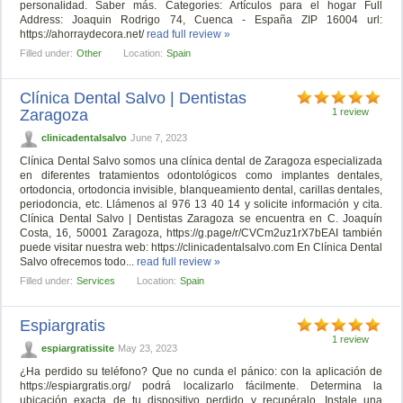
personalidad. Saber más. Categories: Artículos para el hogar Full
Address: Joaquin Rodrigo 74, Cuenca - España ZIP 16004 url:
https://ahorraydecora.net/
read full review »
Filled under:
Other
Location:
Spain
Clínica Dental Salvo | Dentistas
Zaragoza
1 review
clinicadentalsalvo
June 7, 2023
Clínica Dental Salvo somos una clínica dental de Zaragoza especializada
en diferentes tratamientos odontológicos como implantes dentales,
ortodoncia, ortodoncia invisible, blanqueamiento dental, carillas dentales,
periodoncia, etc. Llámenos al 976 13 40 14 y solicite información y cita.
Clínica Dental Salvo | Dentistas Zaragoza se encuentra en C. Joaquín
Costa, 16, 50001 Zaragoza, https://g.page/r/CVCm2uz1rX7bEAI también
puede visitar nuestra web: https://clinicadentalsalvo.com En Clínica Dental
Salvo ofrecemos todo...
read full review »
Filled under:
Services
Location:
Spain
Espiargratis
1 review
espiargratissite
May 23, 2023
¿Ha perdido su teléfono? Que no cunda el pánico: con la aplicación de
https://espiargratis.org/ podrá localizarlo fácilmente. Determina la
ubicación exacta de tu dispositivo perdido y recupéralo. Instale una