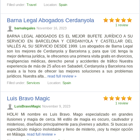
Filled under:
Travel
Location:
Spain
Barna Legal Abogados Cerdanyola
1 review
barnalegales
November 16, 2023
BARNA LEGAL ABOGADOS ES EL MEJOR BUFETE JURÍDICO A SU
SERVICIO EN BARCELONA Y CERDANYOLA Y CASTELLAR DEL
VALLÈS AL SU SERVICIO DESDE 1999. Los abogados de Barna Legal
son los mejores de Cerdanyola y Barcelona y, para que Ud. tenga la
mejor defensa jurídica, le ofrecemos una primera visita gratis en divorcios,
negligencias médicas, derecho penal y accidentes de tráfico Nuestra
experiencia de más de 25 años en Sabadell, Cerdanyola y Barcelona nos
avala a la hora de ofrecer las mejores soluciones a sus problemas
jurídicos. Nuestra alta...
read full review »
Filled under:
Services
Location:
Spain
Luis Bravo Magic
1 review
LuisBravoMagic
November 9, 2023
HOLA! Mi nombre es Luis Bravo. Mago especializado en grandes
ilusiones y magia de cerca. Mi estilo de magia es oscuro, cautivador y
misterioso, diseñado principalmente para jóvenes y adultos. Si buscas un
espectáculo mágico inolvidable y lleno de misterio, ¡soy tu mejor opción
en Málaga.
read full review »