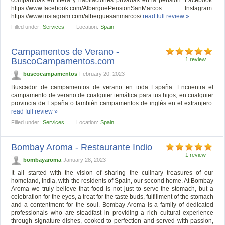
compartidas en litera y habitaciones privadas en la pensión. Facebook:
https://www.facebook.com/AlberguePensionSanMarcos Instagram:
https://www.instagram.com/alberguesanmarcos/
read full review »
Filled under:
Services
Location:
Spain
Campamentos de Verano -
BuscoCampamentos.com
1 review
buscocampamentos
February 20, 2023
Buscador de campamentos de verano en toda España. Encuentra el
campamento de verano de cualquier temática para tus hijos, en cualquier
provincia de España o también campamentos de inglés en el extranjero.
read full review »
Filled under:
Services
Location:
Spain
Bombay Aroma - Restaurante Indio
1 review
bombayaroma
January 28, 2023
It all started with the vision of sharing the culinary treasures of our
homeland, India, with the residents of Spain, our second home. At Bombay
Aroma we truly believe that food is not just to serve the stomach, but a
celebration for the eyes, a treat for the taste buds, fulfillment of the stomach
and a contentment for the soul. Bombay Aroma is a family of dedicated
professionals who are steadfast in providing a rich cultural experience
through signature dishes, cooked to perfection and served with passion,