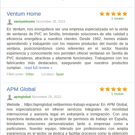
Ventum Home
1 review
ventumhome
November 28, 2023
En Ventum, nos enorgullece ser una empresa especializada en la venta
de ventanas de PVC en Sevilla, brindando soluciones de alta calidad y
eficiencia energética a nuestros clientes. Desde 1982, hemos estado
aprendiendo y trabajando con los mejores productos del mundo de la
ventana, posicionándonos como referentes en el sector. Nuestra
experiencia y conocimiento nos permiten ofrecer ventanas en Sevilla de
PVC duraderas, atractivas y altamente funcionales. Trabajamos con los
fabricantes más destacados, asegurando que nuestros productos
cumplan...
read full review »
Filled under:
Other
Location:
Spain
APM Global
1 review
apmglobal
November 25, 2023
Website : https://apmglobal.net/permiso-trabajo-espana/ En APM Global,
nos especializamos en ofrecer servicios integrales de movilidad
internacional y asesoría legal en extranjería e inmigración. Con una
trayectoria destacada en la gestión de permisos de trabajo en España,
brindamos soluciones personalizadas tanto a empresas como a
particulares. Nuestro equipo, liderado por profesionales con amplia
experiencia en el sector, se dedica a facilitar procesos como la obtención