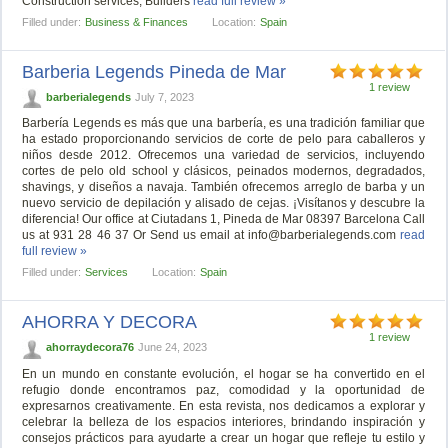
Construction services, Builders
read full review »
Filled under:
Business & Finances
Location:
Spain
Barberia Legends Pineda de Mar
1 review
barberialegends
July 7, 2023
Barbería Legends es más que una barbería, es una tradición familiar que
ha estado proporcionando servicios de corte de pelo para caballeros y
niños desde 2012. Ofrecemos una variedad de servicios, incluyendo
cortes de pelo old school y clásicos, peinados modernos, degradados,
shavings, y diseños a navaja. También ofrecemos arreglo de barba y un
nuevo servicio de depilación y alisado de cejas. ¡Visítanos y descubre la
diferencia! Our office at Ciutadans 1, Pineda de Mar 08397 Barcelona Call
us at 931 28 46 37 Or Send us email at
info@barberialegends.com
read
full review »
Filled under:
Services
Location:
Spain
AHORRA Y DECORA
1 review
ahorraydecora76
June 24, 2023
En un mundo en constante evolución, el hogar se ha convertido en el
refugio donde encontramos paz, comodidad y la oportunidad de
expresarnos creativamente. En esta revista, nos dedicamos a explorar y
celebrar la belleza de los espacios interiores, brindando inspiración y
consejos prácticos para ayudarte a crear un hogar que refleje tu estilo y