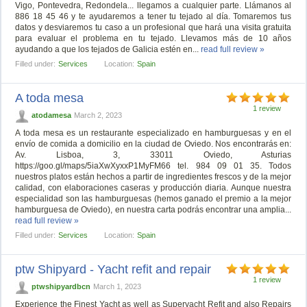
Vigo, Pontevedra, Redondela... llegamos a cualquier parte. Llámanos al
886 18 45 46 y te ayudaremos a tener tu tejado al día. Tomaremos tus
datos y desviaremos tu caso a un profesional que hará una visita gratuita
para evaluar el problema en tu tejado. Llevamos más de 10 años
ayudando a que los tejados de Galicia estén en...
read full review »
Filled under:
Services
Location:
Spain
A toda mesa
1 review
atodamesa
March 2, 2023
A toda mesa es un restaurante especializado en hamburguesas y en el
envío de comida a domicilio en la ciudad de Oviedo. Nos encontrarás en:
Av. Lisboa, 3, 33011 Oviedo, Asturias
https://goo.gl/maps/5iaXwXyxxP1MyFM66 tel. 984 09 01 35. Todos
nuestros platos están hechos a partir de ingredientes frescos y de la mejor
calidad, con elaboraciones caseras y producción diaria. Aunque nuestra
especialidad son las hamburguesas (hemos ganado el premio a la mejor
hamburguesa de Oviedo), en nuestra carta podrás encontrar una amplia...
read full review »
Filled under:
Services
Location:
Spain
ptw Shipyard - Yacht refit and repair
1 review
ptwshipyardbcn
March 1, 2023
Experience the Finest Yacht as well as Superyacht Refit and also Repairs