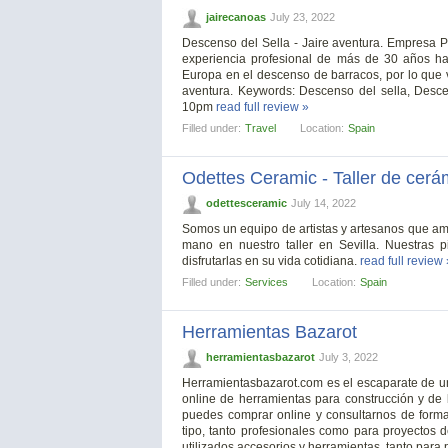
jairecanoas
July 23, 2022
Descenso del Sella - Jaire aventura. Empresa 
experiencia profesional de más de 30 años 
Europa en el descenso de barracos, por lo que 
aventura. Keywords: Descenso del sella, Desc
10pm
read full review »
Filled under:
Travel
Location:
Spain
Odettes Ceramic - Taller de cerá
odettesceramic
July 14, 2022
Somos un equipo de artistas y artesanos que am
mano en nuestro taller en Sevilla. Nuestras 
disfrutarlas en su vida cotidiana.
read full review 
Filled under:
Services
Location:
Spain
Herramientas Bazarot
herramientasbazarot
July 3, 2022
Herramientasbazarot.com es el escaparate de un
online de herramientas para construcción y de
puedes comprar online y consultarnos de forma
tipo, tanto profesionales como para proyectos
utilizados accesorios y herramientas, tanto para p