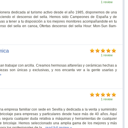
1 review
Pionera dedicada al turismo activo desde el año 1985, disponemos de una
haciendo el descenso del sella. Hemos sido Campeones de España y de
vas a tener a tu disposición a los mejores monitores acompañandote en tu
enso del sella en canoa, Ofertas descenso del sella Hour: Mon-Sun 8am-
mica
1 review
an trabajar con arcilla. Creamos hermosas alfarerías y cerámicas hechas a
piezas son únicas y exclusivas, y nos encanta ver a la gente usarlas y
»
1 review
a empresa familiar con sede en Sevilla y dedicada a la venta y suministro
 bricolaje para empresas y particulares desde hace más de 40 años. Aquí
 segura cualquier duda relativa a máquinas y herramientas de cualquier
 de bricolaje. Hemos seleccionado una amplia gama de los mejores y más
ara los profesionales de la...
read full review »