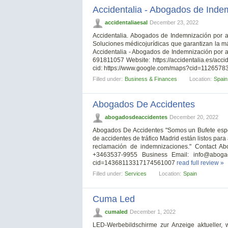
Accidentalia - Abogados de Indem
accidentaliaesal
December 23, 2022
Accidentalia. Abogados de Indemnización por ac
Soluciones médicojurídicas que garantizan la m
Accidentalia - Abogados de Indemnización por a
691811057 Website: https://accidentalia.es/acci
cid: https://www.google.com/maps?cid=11265
Filled under:
Business & Finances
Location:
Spain
Abogados De Accidentes
abogadosdeaccidentes
December 20, 2022
Abogados De Accidentes "Somos un Bufete espe
de accidentes de tráfico Madrid están listos para
reclamación de indemnizaciones." Contact Ab
+3463537-9955 Business Email:
info@aboga
cid=14368113317174561007
read full review »
Filled under:
Services
Location:
Spain
Cuma Led
cumaled
December 1, 2022
LED-Werbebildschirme zur Anzeige aktueller, 