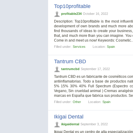
Top10profitable
profitable234
October 16, 2022
Description: Top10profitable is the most influent
development of own brands and much more about
find thousands of ideas to create your business, m
that, and much more than you can imagine. You c
Come in and meet us now! Keywords: Cosmetic..
Filled under:
Services
Location:
Spain
Tantrum CBD
tantrumcbd
September 17, 2022
Tantrum CBD es un fabricante de cosméticos con
antiinflamatorias. Todo a base de productos na
5% 15% 30% 40% Full Spectrum (Espectro comp
Vegano, Sin crueldad animal ) Cremas analgésicas
marcas en España que fabrica sus productos. Se
Filled under:
Other
Location:
Spain
Ikigai Dental
ikigaidental
September 3, 2022
Ikigai Dental es un centro de alta especializació