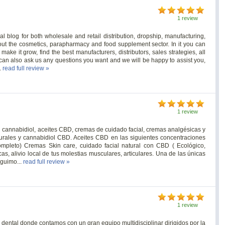
1 review
ial blog for both wholesale and retail distribution, dropship, manufacturing,
 the cosmetics, parapharmacy and food supplement sector. In it you can
ake it grow, find the best manufacturers, distributors, sales strategies, all
an also ask us any questions you want and we will be happy to assist you,
.
read full review »
1 review
 cannabidiol, aceites CBD, cremas de cuidado facial, cremas analgésicas y
turales y cannabidiol CBD. Aceites CBD en las siguientes concentraciones
leto) Cremas Skin care, cuidado facial natural con CBD ( Ecológico,
, alivio local de tus molestias musculares, articulares. Una de las únicas
guimo...
read full review »
1 review
n dental donde contamos con un gran equipo multidisciplinar dirigidos por la