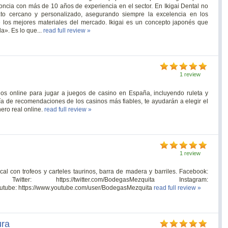
doncia con más de 10 años de experiencia en el sector. En Ikigai Dental no
ato cercano y personalizado, asegurando siempre la excelencia en los
 los mejores materiales del mercado. Ikigai es un concepto japonés que
da». Es lo que...
read full review »
1 review
nos online para jugar a juegos de casino en España, incluyendo ruleta y
ía de recomendaciones de los casinos más fiables, te ayudarán a elegir el
nero real online.
read full review »
1 review
al con trofeos y carteles taurinos, barra de madera y barriles. Facebook:
ita Twitter: https://twitter.com/BodegasMezquita Instagram:
outube: https://www.youtube.com/user/BodegasMezquita
read full review »
ura