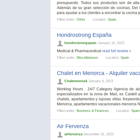
presupuesto. Todos sus productos son de alta 
Además de su gran selección de cocinas, Del 
para ayudar a los clientes a encontrar la cocina 
Filled under:
Other
Location:
Spain
Hondrostrong España
hondrostrongspain
January 10, 2023
Medical & Pharmaceutical
read full review »
Filled under:
Miscellaneous
Location:
Spain
Chalet en Menorca - Alquiler va
Chaletmenra4
January 4, 2023
Working Hours : 24/7 Category Agencia de alq
especializados en la zona de Maó, es Castell 
chalets, apartamentos y lujosas villas. Keywords
Menorca, apartamentos vacacionales menorca Ne
Filled under:
Business & Finances
Location:
Spain
Air Fervenza
airfervenza
December 31, 2022