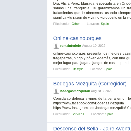
Dra. Alicia Pérez Idarraga, especialista en Orto
somos una franquicia. Te garantizamos un tr
tratamientos que te ofrecemos, usando siempre
significa «tu razón de vivir» o «propósito en la vi
Filled under:
Other
Location:
Spain
Online-casino.org.es
romainferiolo
August 10, 2022
online-casino.org.es presenta los mejores casi
tragaperras, bingo y póker. Además, con una gu
mejor lugar para jugar a juegos de casino por di
Filled under:
Lifestyle
Location:
Spain
Bodegas Mezquita (Corregidor)
bodegasmezquita0
August 3, 2022
Comida cordobesa y vinos de la tierra en un loc
https://www.facebook.com/BodegasMezqu
https://www.instagram.com/bodegasmezquita/ Y
Filled under:
Services
Location:
Spain
Descenso del Sella - Jaire Avent