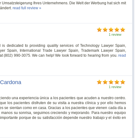
ur Umsatzsteigerung Ihres Unternehmens. Die Welt der Werbung hat sich mit
ändert.
read full review »
1 review
 is dedicated to providing quality services of Technology Lawyer Spain,
wyer Spain, International Trade Lawyer Spain, Trademark Lawyer Spain,
at (802) 990-3075. We can help! We look forward to hearing from you.
read
a Cardona
1 review
eciendo una experiencia única a los pacientes que acuden a nuestro centro.
ue los pacientes disfruten de su visita a nuestra clínica y por ello hemos
es se sientan como en casa. Gracias a los pacientes que vienen cada día a
as manos su sonrisa, seguimos creciendo y mejorando. Para nuestro equipo
importante porque de su satisfacción depende nuestro trabajo y el éxito en