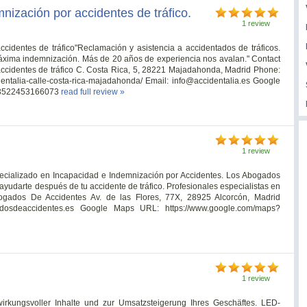
nización por accidentes de tráfico.
1 review
cidentes de tráfico"Reclamación y asistencia a accidentados de tráficos.
áxima indemnización. Más de 20 años de experiencia nos avalan." Contact
ccidentes de tráfico C. Costa Rica, 5, 28221 Majadahonda, Madrid Phone:
dentalia-calle-costa-rica-majadahonda/ Email:
info@accidentalia.es
Google
783522453166073
read full review »
1 review
cializado en Incapacidad e Indemnización por Accidentes. Los Abogados
 ayudarte después de tu accidente de tráfico. Profesionales especialistas en
ogados De Accidentes Av. de las Flores, 77X, 28925 Alcorcón, Madrid
dosdeaccidentes.es
Google Maps URL: https://www.google.com/maps?
1 review
wirkungsvoller Inhalte und zur Umsatzsteigerung Ihres Geschäftes. LED-