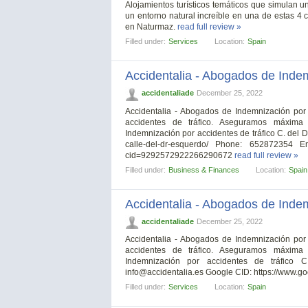
Alojamientos turísticos temáticos que simulan u
un entorno natural increíble en una de estas 4 
en Naturmaz.
read full review »
Filled under:
Services
Location:
Spain
Accidentalia - Abogados de Indem
accidentaliade
December 25, 2022
Accidentalia - Abogados de Indemnización por 
accidentes de tráfico. Aseguramos máxima 
Indemnización por accidentes de tráfico C. del D
calle-del-dr-esquerdo/ Phone: 652872354 E
cid=9292572922266290672
read full review »
Filled under:
Business & Finances
Location:
Spain
Accidentalia - Abogados de Indem
accidentaliade
December 25, 2022
Accidentalia - Abogados de Indemnización por 
accidentes de tráfico. Aseguramos máxima 
Indemnización por accidentes de tráfico
info@accidentalia.es
Google CID: https://www
Filled under:
Services
Location:
Spain