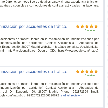
n aeródromo, con todo tipo de detalles para vivir una experiencia única en
cabañas disponibles y con opciones de contratar actividades multiaventura
nización por accidentes de tráfico.
1 review
accidentes de tráfico"Líderes en la reclamación de indemnizaciones por
indemnización por accidente." Contact Accidentalia - Abogados de
r. Esquerdo, 50, 28007 Madrid Website: https://accidentalia.es/accidentalia-
mail:
info@accidentalia.es
Google CID: https://www.google.com/maps?
nización por accidentes de tráfico.
1 review
accidentes de tráfico"Líderes en la reclamación de indemnizaciones por
indemnización por accidente." Contact Accidentalia - Abogados de
 C. del Dr. Esquerdo, 50, 28007 Madrid Phone: 652872354 Email:
.google.com/maps?cid=9292572922266290672
read full review »