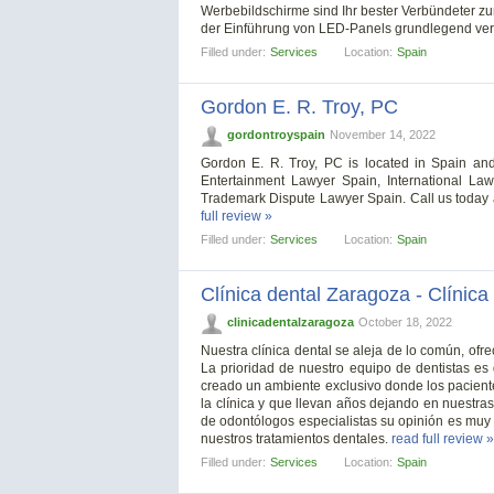
Werbebildschirme sind Ihr bester Verbündeter z
der Einführung von LED-Panels grundlegend ver
Filled under:
Services
Location:
Spain
Gordon E. R. Troy, PC
gordontroyspain
November 14, 2022
Gordon E. R. Troy, PC is located in Spain and
Entertainment Lawyer Spain, International La
Trademark Dispute Lawyer Spain. Call us today 
full review »
Filled under:
Services
Location:
Spain
Clínica dental Zaragoza - Clínic
clinicadentalzaragoza
October 18, 2022
Nuestra clínica dental se aleja de lo común, ofr
La prioridad de nuestro equipo de dentistas es q
creado un ambiente exclusivo donde los pacient
la clínica y que llevan años dejando en nuestr
de odontólogos especialistas su opinión es muy 
nuestros tratamientos dentales.
read full review »
Filled under:
Services
Location:
Spain