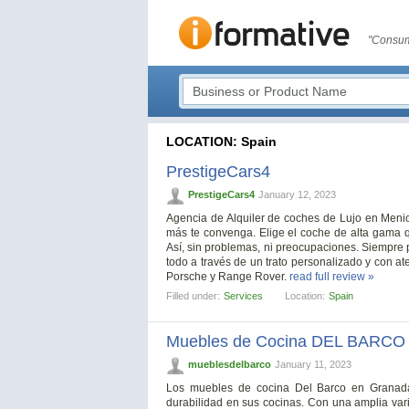
"Consum
LOCATION: Spain
PrestigeCars4
PrestigeCars4
January 12, 2023
Agencia de Alquiler de coches de Lujo en Menior
más te convenga. Elige el coche de alta gama qu
Así, sin problemas, ni preocupaciones. Siempre pe
todo a través de un trato personalizado y con a
Porsche y Range Rover.
read full review »
Filled under:
Services
Location:
Spain
Muebles de Cocina DEL BARCO
mueblesdelbarco
January 11, 2023
Los muebles de cocina Del Barco en Granada 
durabilidad en sus cocinas. Con una amplia var