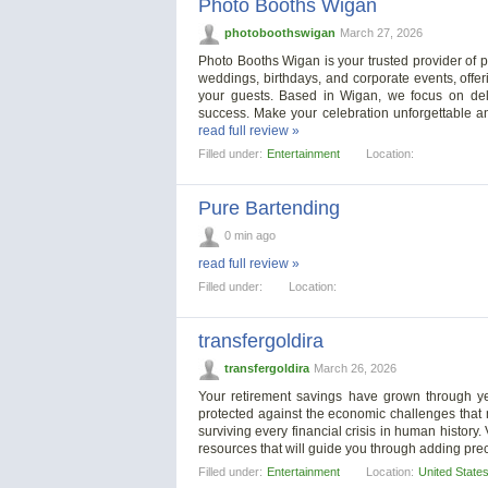
Photo Booths Wigan
photoboothswigan
March 27, 2026
Photo Booths Wigan is your trusted provider of p
weddings, birthdays, and corporate events, offeri
your guests. Based in Wigan, we focus on deli
success. Make your celebration unforgettable an
read full review »
Filled under:
Entertainment
Location:
Pure Bartending
0 min ago
read full review »
Filled under:
Location:
transfergoldira
transfergoldira
March 26, 2026
Your retirement savings have grown through ye
protected against the economic challenges that 
surviving every financial crisis in human history
resources that will guide you through adding prec
Filled under:
Entertainment
Location:
United State