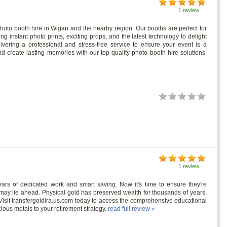
1 review
hoto booth hire in Wigan and the nearby region. Our booths are perfect for
ng instant photo prints, exciting props, and the latest technology to delight
vering a professional and stress-free service to ensure your event is a
d create lasting memories with our top-quality photo booth hire solutions.
1 review
ars of dedicated work and smart saving. Now it's time to ensure they're
may lie ahead. Physical gold has preserved wealth for thousands of years,
. Visit transfergoldira.us.com today to access the comprehensive educational
ious metals to your retirement strategy.
read full review »
s