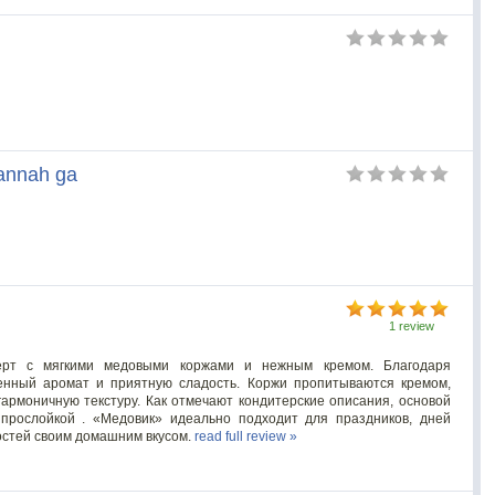
annah ga
1 review
ерт с мягкими медовыми коржами и нежным кремом. Благодаря
нный аромат и приятную сладость. Коржи пропитываются кремом,
гармоничную текстуру. Как отмечают кондитерские описания, основой
прослойкой . «Медовик» идеально подходит для праздников, дней
остей своим домашним вкусом.
read full review »