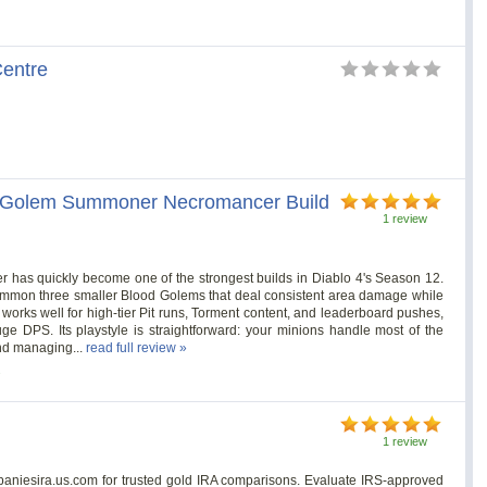
Centre
m Golem Summoner Necromancer Build
1 review
s quickly become one of the strongest builds in Diablo 4's Season 12.
mmon three smaller Blood Golems that deal consistent area damage while
works well for high-tier Pit runs, Torment content, and leaderboard pushes,
huge DPS. Its playstyle is straightforward: your minions handle most of the
nd managing...
read full review »
s
1 review
paniesira.us.com for trusted gold IRA comparisons. Evaluate IRS-approved