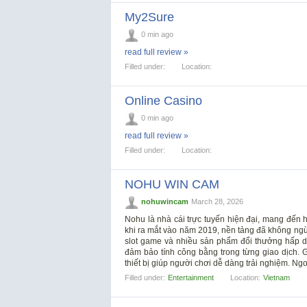
My2Sure
0 min ago
read full review »
Filled under:
Location:
Online Casino
0 min ago
read full review »
Filled under:
Location:
NOHU WIN CAM
nohuwincam
March 28, 2026
Nohu là nhà cái trực tuyến hiện đại, mang đến h
khi ra mắt vào năm 2019, nền tảng đã không ngừn
slot game và nhiều sản phẩm đổi thưởng hấp d
đảm bảo tính công bằng trong từng giao dịch. Gi
thiết bị giúp người chơi dễ dàng trải nghiệm. Ngo
Filled under:
Entertainment
Location:
Vietnam