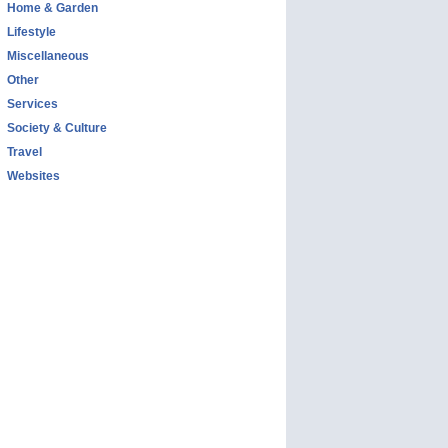
Home & Garden
Lifestyle
Miscellaneous
Other
Services
Society & Culture
Travel
Websites