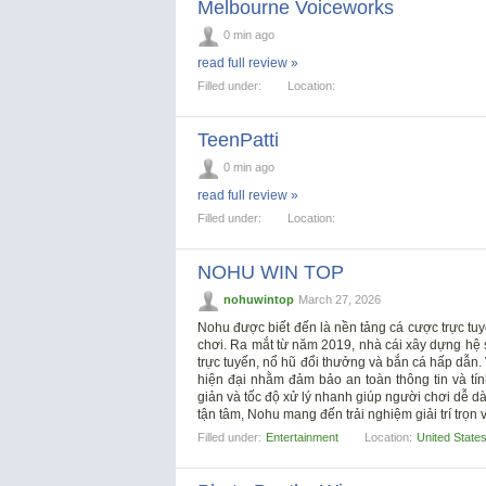
Melbourne Voiceworks
0 min ago
read full review »
Filled under:
Location:
TeenPatti
0 min ago
read full review »
Filled under:
Location:
NOHU WIN TOP
nohuwintop
March 27, 2026
Nohu được biết đến là nền tảng cá cược trực tuyế
chơi. Ra mắt từ năm 2019, nhà cái xây dựng hệ 
trực tuyến, nổ hũ đổi thưởng và bắn cá hấp dẫn
hiện đại nhằm đảm bảo an toàn thông tin và tín
giản và tốc độ xử lý nhanh giúp người chơi dễ d
tận tâm, Nohu mang đến trải nghiệm giải trí trọn 
Filled under:
Entertainment
Location:
United State