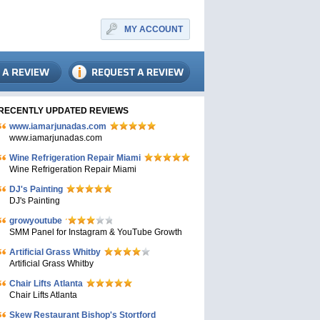
MY ACCOUNT
RECENTLY UPDATED REVIEWS
www.iamarjunadas.com
www.iamarjunadas.com
Wine Refrigeration Repair Miami
Wine Refrigeration Repair Miami
DJ's Painting
DJ's Painting
growyoutube
SMM Panel for Instagram & YouTube Growth
Artificial Grass Whitby
Artificial Grass Whitby
Chair Lifts Atlanta
Chair Lifts Atlanta
Skew Restaurant Bishop's Stortford