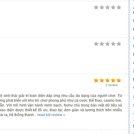
1 review
ệ sinh thái giải trí toàn diện đáp ứng nhu cầu đa dạng của người chơi. Từ
g phát triển với kho trò chơi phong phú như cá cược thể thao, casino live,
ẫn. Với mô hình vận hành minh bạch, Nohu chú trọng bảo mật dữ liệu và
ao diện được thiết kế tối ưu, thao tác đơn giản và tương thích trên nhiều
ài ra, hệ thống thanh...
read full review »