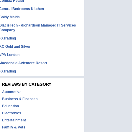
Complx Health
Central Bedrooms Kitchen
Goldy Maids
GlacisTech - Richardson Managed IT Services
Company
FXTrading
KC Gold and Silver
VPA London
Macdonald Aviemore Resort
FXTrading
REVIEWS BY CATEGORY
Automotive
Business & Finances
Education
Electronics
Entertainment
Family & Pets