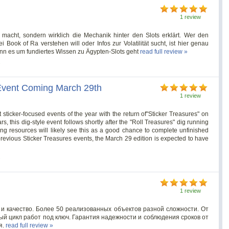
1 review
 macht, sondern wirklich die Mechanik hinter den Slots erklärt. Wer den
Book of Ra verstehen will oder Infos zur Volatilität sucht, ist hier genau
wenn es um fundiertes Wissen zu Ägypten-Slots geht
read full review »
s
Event Coming March 29th
1 review
 sticker-focused events of the year with the return of"Sticker Treasures" on
s, this dig-style event follows shortly after the "Roll Treasures" dig running
 resources will likely see this as a good chance to complete unfinished
previous Sticker Treasures events, the March 29 edition is expected to have
s
1 review
 качество. Более 50 реализованных объектов разной сложности. От
й цикл работ под ключ. Гарантия надежности и соблюдения сроков от
я.
read full review »