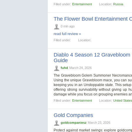
Filled under:
Entertainment
Location:
Russia
The Flower Bowl Entertainment 
0 min ago
read full review »
Filled under:
Location:
Diablo 4 Season 12 Gravebloo
Guide
fuhd
March 24, 2026
The Gravebloom Golem Summoner Necromancer ha
Using the unique Gravebloom mace, you can su
keeping you in an Unstoppable state. This setup 
offering strong survivability without giving up 
damage while you focus on grouping enemies a
Filled under:
Entertainment
Location:
United State
Gold Companies
goldcompaniesz
March 23, 2026
Protect against market swings: explore goldcom