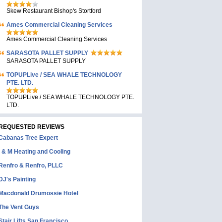
Skew Restaurant Bishop's Stortford
Ames Commercial Cleaning Services
Ames Commercial Cleaning Services
SARASOTA PALLET SUPPLY
SARASOTA PALLET SUPPLY
TOPUPLive / SEA WHALE TECHNOLOGY
PTE. LTD.
TOPUPLive / SEA WHALE TECHNOLOGY PTE.
LTD.
REQUESTED REVIEWS
Cabanas Tree Expert
I & M Heating and Cooling
Renfro & Renfro, PLLC
DJ's Painting
Macdonald Drumossie Hotel
The Vent Guys
Stair Lifts San Francisco