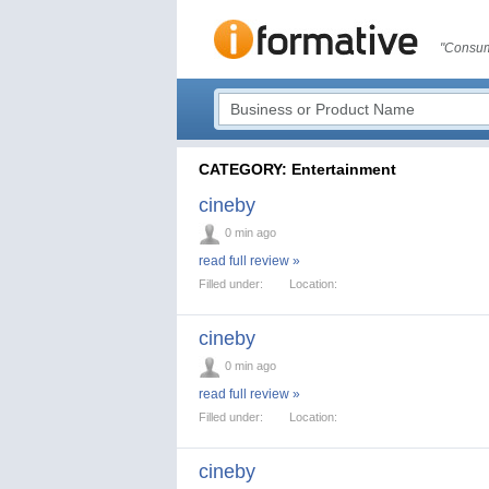
"Consum
CATEGORY: Entertainment
cineby
0 min ago
read full review »
Filled under:
Location:
cineby
0 min ago
read full review »
Filled under:
Location:
cineby