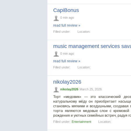
CapiBonus
0 min ago
read full review »
Filled under:
Location:
music management services sav
0 min ago
read full review »
Filled under:
Location:
nikolay2026
nikolay2026
March 25, 2026
Торт «медовик» — это классический дес
натуральному мёду он приобретает насыще
становясь мягкими и воздушными, создавая 
торта являются медовые слои с кремовой 
рождения и уютных семейных встреч, радуя г
Filled under:
Entertainment
Location: