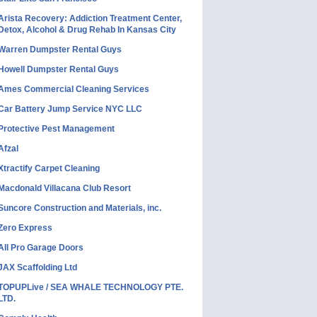
Arista Recovery: Addiction Treatment Center,
Detox, Alcohol & Drug Rehab In Kansas City
Warren Dumpster Rental Guys
Howell Dumpster Rental Guys
Ames Commercial Cleaning Services
Car Battery Jump Service NYC LLC
Protective Pest Management
Afzal
Xtractify Carpet Cleaning
Macdonald Villacana Club Resort
Suncore Construction and Materials, inc.
Zero Express
All Pro Garage Doors
JAX Scaffolding Ltd
TOPUPLive / SEA WHALE TECHNOLOGY PTE.
LTD.