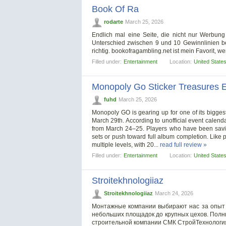
Book Of Ra
rodarte
March 25, 2026
Endlich mal eine Seite, die nicht nur Werbung
Unterschied zwischen 9 und 10 Gewinnlinien bei 
richtig. bookofragambling.net ist mein Favorit, 
Filled under:
Entertainment
Location:
United State
Monopoly Go Sticker Treasures 
fuhd
March 25, 2026
Monopoly GO is gearing up for one of its biggest
March 29th. According to unofficial event calendar
from March 24–25. Players who have been saving
sets or push toward full album completion. Like 
multiple levels, with 20...
read full review »
Filled under:
Entertainment
Location:
United State
Stroitekhnologiiaz
Stroitekhnologiiaz
March 24, 2026
Монтажные компании выбирают нас за опыт и
небольших площадок до крупных цехов. Полны
строительной компании СМК СтройТехнологи